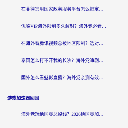
在菲律宾用国家政务服务平台怎么把定位修改到中国国内？3步解决+海外看剧听歌全攻略
优酷VIP海外限制多久解封？海外党必看的跨区难题一站式解决指南
在海外看腾讯视频总被地区限制？选对回国加速器，还能解决泰国政务网和蜻蜓FM卡顿问题
泰国怎么打不开我的长沙？海外党追剧看片的破局指南
国外怎么看魅影直播？海外党亲测有效的回国加速指南（附听歌、看央视VIP技巧）
游戏加速器回国
海外党玩绝区零总掉线？2026绝区零加速器推荐+跨平台国服游戏加速攻略