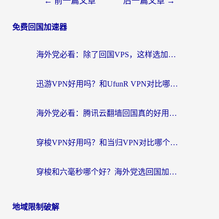
←
前一篇文章
后一篇文章
→
免费回国加速器
海外党必看：除了回国VPS，这样选加速器也能无缝刷国内资源？
迅游VPN好用吗？和UfunR VPN对比哪个回国效果更好？海外党亲测避坑指南
海外党必看：腾讯云翻墙回国真的好用吗？+ 3步选对回国加速器指南
穿梭VPN好用吗？和当归VPN对比哪个回国效果更好？海外党亲测实用指南
穿梭和六毫秒哪个好？海外党选回国加速器的避坑指南，附番茄加速器实测
地域限制破解