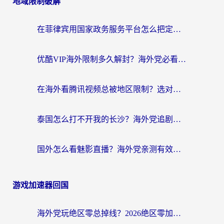
地域限制破解
在菲律宾用国家政务服务平台怎么把定位修改到中国国内？3步解决+海外看剧听歌全攻略
优酷VIP海外限制多久解封？海外党必看的跨区难题一站式解决指南
在海外看腾讯视频总被地区限制？选对回国加速器，还能解决泰国政务网和蜻蜓FM卡顿问题
泰国怎么打不开我的长沙？海外党追剧看片的破局指南
国外怎么看魅影直播？海外党亲测有效的回国加速指南（附听歌、看央视VIP技巧）
游戏加速器回国
海外党玩绝区零总掉线？2026绝区零加速器推荐+跨平台国服游戏加速攻略