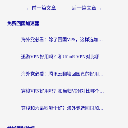
←
前一篇文章
后一篇文章
→
免费回国加速器
海外党必看：除了回国VPS，这样选加速器也能无缝刷国内资源？
迅游VPN好用吗？和UfunR VPN对比哪个回国效果更好？海外党亲测避坑指南
海外党必看：腾讯云翻墙回国真的好用吗？+ 3步选对回国加速器指南
穿梭VPN好用吗？和当归VPN对比哪个回国效果更好？海外党亲测实用指南
穿梭和六毫秒哪个好？海外党选回国加速器的避坑指南，附番茄加速器实测