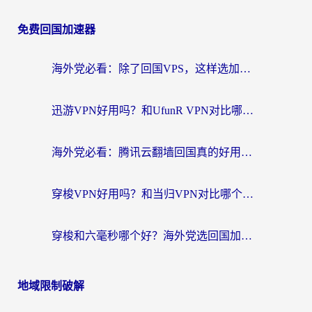
免费回国加速器
海外党必看：除了回国VPS，这样选加速器也能无缝刷国内资源？
迅游VPN好用吗？和UfunR VPN对比哪个回国效果更好？海外党亲测避坑指南
海外党必看：腾讯云翻墙回国真的好用吗？+ 3步选对回国加速器指南
穿梭VPN好用吗？和当归VPN对比哪个回国效果更好？海外党亲测实用指南
穿梭和六毫秒哪个好？海外党选回国加速器的避坑指南，附番茄加速器实测
地域限制破解