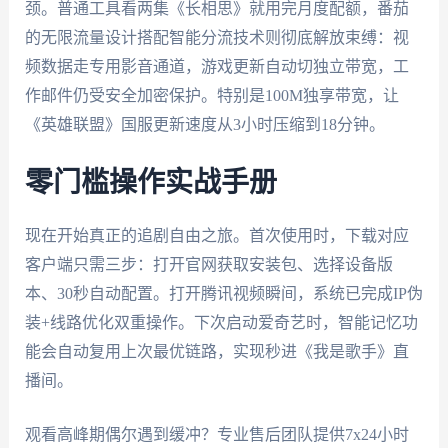
颈。普通工具看两集《长相思》就用完月度配额，番茄
的无限流量设计搭配智能分流技术则彻底解放束缚：视
频数据走专用影音通道，游戏更新自动切独立带宽，工
作邮件仍受安全加密保护。特别是100M独享带宽，让
《英雄联盟》国服更新速度从3小时压缩到18分钟。
零门槛操作实战手册
现在开始真正的追剧自由之旅。首次使用时，下载对应
客户端只需三步：打开官网获取安装包、选择设备版
本、30秒自动配置。打开腾讯视频瞬间，系统已完成IP伪
装+线路优化双重操作。下次启动爱奇艺时，智能记忆功
能会自动复用上次最优链路，实现秒进《我是歌手》直
播间。
观看高峰期偶尔遇到缓冲？专业售后团队提供7x24小时