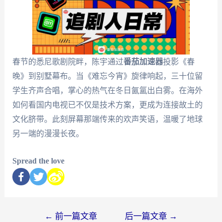
春节的悉尼歌剧院畔，陈宇通过
番茄加速器
投影《春
晚》到别墅幕布。当《难忘今宵》旋律响起，三十位留
学生齐声合唱，掌心的热气在冬日氤氲出白雾。在海外
如何看国内电视已不仅是技术方案，更成为连接故土的
文化脐带。此刻屏幕那端传来的欢声笑语，温暖了地球
另一端的漫漫长夜。
Spread the love
←
前一篇文章
后一篇文章
→