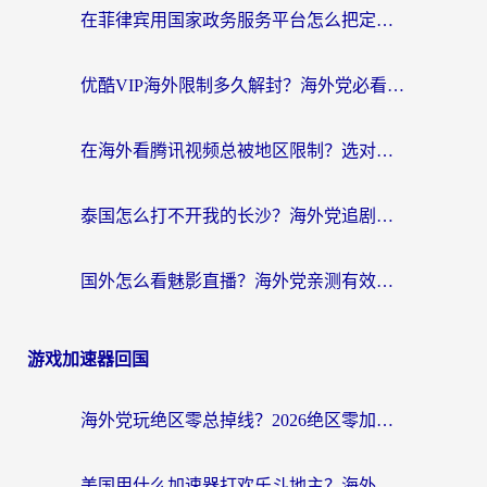
在菲律宾用国家政务服务平台怎么把定位修改到中国国内？3步解决+海外看剧听歌全攻略
优酷VIP海外限制多久解封？海外党必看的跨区难题一站式解决指南
在海外看腾讯视频总被地区限制？选对回国加速器，还能解决泰国政务网和蜻蜓FM卡顿问题
泰国怎么打不开我的长沙？海外党追剧看片的破局指南
国外怎么看魅影直播？海外党亲测有效的回国加速指南（附听歌、看央视VIP技巧）
游戏加速器回国
海外党玩绝区零总掉线？2026绝区零加速器推荐+跨平台国服游戏加速攻略
美国用什么加速器打欢乐斗地主？海外党亲测有效的国服游戏加速指南