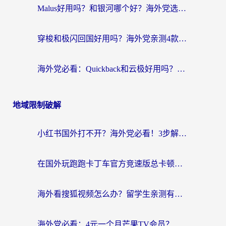
Malus好用吗？和银河哪个好？海外党选回国加速器的避坑指南（附乌克兰玩国内游戏实测）
穿梭和极闪回国好用吗？海外党亲测4款加速器+1个隐藏宝藏
海外党必看：Quickback和云极好用吗？3招教你选对回国加速器（附PC端VPN实测对比）
地域限制破解
小红书国外打不开？海外党必看！3步解决国内影音、生活服务全畅通
在国外玩跑跑卡丁车官方竞速版总卡顿？这篇攻略帮你解决地区限制+低延迟难题
海外看搜狐视频怎么办？留学生亲测有效的回国加速器选择指南
海外党必看：4元一个月芒果TV会员？选对回国加速器就能实现！