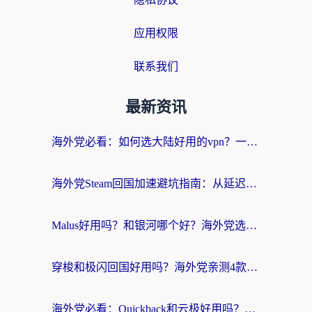
应用权限
联系我们
最新资讯
海外党必看：如何选大陆好用的vpn？一篇解决你的回国访问难题
海外党Steam回国加速避坑指南：从延迟卡顿到无缝畅玩，我踩过的坑和最优解
Malus好用吗？和银河哪个好？海外党选回国加速器的避坑指南（附乌克兰玩国内游戏实测）
穿梭和极闪回国好用吗？海外党亲测4款加速器+1个隐藏宝藏
海外党必看：Quickback和云极好用吗？3招教你选对回国加速器（附PC端VPN实测对比）