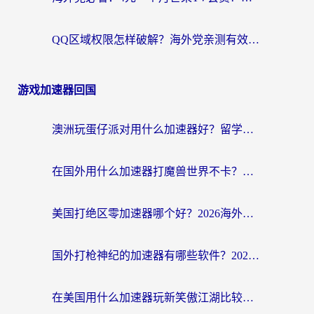
QQ区域权限怎样破解？海外党亲测有效的回国加速方案（附看剧看电影神器推荐）
游戏加速器回国
澳洲玩蛋仔派对用什么加速器好？留学生亲测有效的国服游戏加速指南
在国外用什么加速器打魔兽世界不卡？海外党国服游戏流畅指南
美国打绝区零加速器哪个好？2026海外玩家实测指南（附英国部落冲突梦幻西游加速技巧）
国外打枪神纪的加速器有哪些软件？2026海外玩家亲测实用指南
在美国用什么加速器玩新笑傲江湖比较好一点？海外玩家亲测的靠谱方案