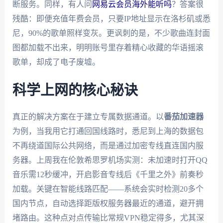
断服务。同样，有人问
网易云会员海外能听吗
？答案很
残酷：即便充值年费会员，只要IP地址显示在洛杉矶或悉
尼，90%的歌单照样变灰。更讽刺的是，不少歌曲连封面
图都加载不出来，明明账号里存着精心收藏的华语摇滚
歌单，却成了电子废墟。
科学上网的核心秘诀
真正的解决方案在于建立专属数据通道。以
番茄加速器
为例，当我用它打通回国线路时，悉尼到上海的数据包
不再绕道国际公共网络，而是通过加密专线直连国内服
务器。上周我在伦敦希思罗机场实测：未加速时打开QQ
音乐需12秒缓冲，开启影音专线后《千里之外》前奏秒
加载。关键在智能线路匹配——系统会实时检测20多个
国内节点，自动选择距版权服务器最近的通道，避开拥
堵路由。这种点对点传输比常规VPN稳定得多，尤其深