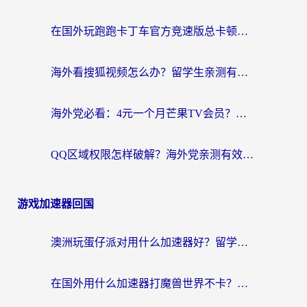
在国外玩跑跑卡丁车官方竞速版总卡顿？这篇攻略帮你解决地区限制+低延迟难题
海外看搜狐视频怎么办？留学生亲测有效的回国加速器选择指南
海外党必看：4元一个月芒果TV会员？选对回国加速器就能实现！
QQ区域权限怎样破解？海外党亲测有效的回国加速方案（附看剧看电影神器推荐）
游戏加速器回国
澳洲玩蛋仔派对用什么加速器好？留学生亲测有效的国服游戏加速指南
在国外用什么加速器打魔兽世界不卡？海外党国服游戏流畅指南