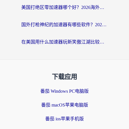
美国打绝区零加速器哪个好？2026海外玩家实测指南（附英国部落冲突梦幻西游加速技巧）
国外打枪神纪的加速器有哪些软件？2026海外玩家亲测实用指南
在美国用什么加速器玩新笑傲江湖比较好一点？海外玩家亲测的靠谱方案
下载应用
番茄 Windows PC电脑版
番茄 macOS苹果电脑版
番茄 ios苹果手机版