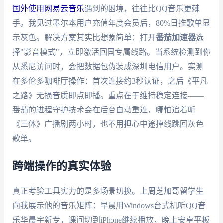
国外使用网易云音乐
遇到的困境，往往比QQ音乐更棘
手。我见过墨尔本用户充值年度会员后，80%日推歌单显
示灰色。解决方案其实比想象简单：打开
番茄加速器
选
择"影音模式"，立即激活回国专属线路。当系统检测到你
从悉尼访问时，会把数据包伪装成深圳电信用户。实测
在多伦多咖啡厅操作：首次连接约3秒认证，之后《平凡
之路》无损音质即点即播。重点在于维持稳定连接——
番茄的进程守护技术会在后台自动重连，哪怕追着听
《三体》广播剧两小时，也不用担心中途掉线跳回灰色
歌单。
跨端操作的真实体验
真正考验工具实力的是多场景切换。上周芝加哥留学生
向我展示他的音乐矩阵：早晨用Windows台式机听QQ音
乐华晨宇新专，课间切到iPhone继续播放，晚上安卓平板