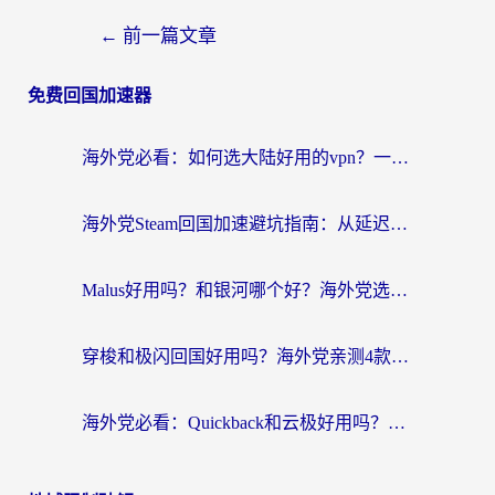
←
前一篇文章
免费回国加速器
海外党必看：如何选大陆好用的vpn？一篇解决你的回国访问难题
海外党Steam回国加速避坑指南：从延迟卡顿到无缝畅玩，我踩过的坑和最优解
Malus好用吗？和银河哪个好？海外党选回国加速器的避坑指南（附乌克兰玩国内游戏实测）
穿梭和极闪回国好用吗？海外党亲测4款加速器+1个隐藏宝藏
海外党必看：Quickback和云极好用吗？3招教你选对回国加速器（附PC端VPN实测对比）