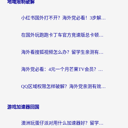
地域限制破解
小红书国外打不开？海外党必看！3步解决国内影音、生活服务全畅通
在国外玩跑跑卡丁车官方竞速版总卡顿？这篇攻略帮你解决地区限制+低延迟难题
海外看搜狐视频怎么办？留学生亲测有效的回国加速器选择指南
海外党必看：4元一个月芒果TV会员？选对回国加速器就能实现！
QQ区域权限怎样破解？海外党亲测有效的回国加速方案（附看剧看电影神器推荐）
游戏加速器回国
澳洲玩蛋仔派对用什么加速器好？留学生亲测有效的国服游戏加速指南