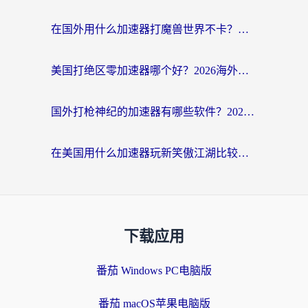
在国外用什么加速器打魔兽世界不卡？海外党国服游戏流畅指南
美国打绝区零加速器哪个好？2026海外玩家实测指南（附英国部落冲突梦幻西游加速技巧）
国外打枪神纪的加速器有哪些软件？2026海外玩家亲测实用指南
在美国用什么加速器玩新笑傲江湖比较好一点？海外玩家亲测的靠谱方案
下载应用
番茄 Windows PC电脑版
番茄 macOS苹果电脑版