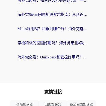
海外党必看：如何选大陆好用的vpn？一篇解决你的回国访问难题
海外党Steam回国加速避坑指南：从延迟卡顿到无缝畅玩，我踩过的坑和最优解
Malus好用吗？和银河哪个好？海外党选回国加速器的避坑指南（附乌克兰玩国内游戏实测）
穿梭和极闪回国好用吗？海外党亲测4款加速器+1个隐藏宝藏
海外党必看：Quickback和云极好用吗？3招教你选对回国加速器（附PC端VPN实测对比）
友情链接
番茄加速器
回国加速器
番茄回国加速器