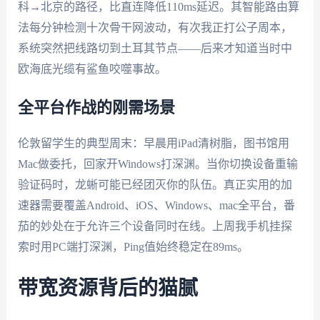
科→北京的路径，比直连降低110ms延迟。其智能路由算
法每分钟检测十次骨干网波动，有次我正打公子周本，
系统突然把线路切到土耳其节点——后来才知道当时中
欧海底光缆有鲨鱼咬噬事故。
全平台作战的刚需场景
伦敦留学生的典型周末：早晨用iPad清树脂，图书馆用
Mac做委托，回家开Windows打深渊。当你切换设备重输
验证码时，龙蜥可能已经团灭你的队伍。真正实用的加
速器需要覆盖Android、iOS、Windows、mac全平台，番
茄的妙处在于允许三个设备同时在线。上周我手机挂探
索时用PC端打深渊，Ping值始终稳定在89ms。
带宽资源背后的猫腻