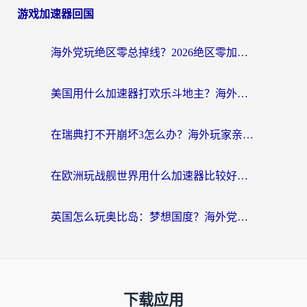
游戏加速器回国
海外党玩绝区零总掉线？2026绝区零加速器推荐+跨平台国服游戏加速攻略
美国用什么加速器打欢乐斗地主？海外党亲测有效的国服游戏加速指南
在瑞典打不开崩坏3怎么办？海外玩家亲测有效的国服游戏加速指南
在欧洲玩战舰世界用什么加速器比较好用？老玩家亲测有效的低延迟方案
英国怎么玩奥比岛：梦想国度？海外党不卡攻略+加速器选择秘籍
下载应用