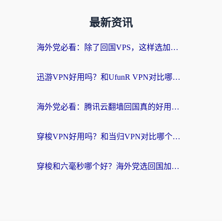
最新资讯
海外党必看：除了回国VPS，这样选加速器也能无缝刷国内资源？
迅游VPN好用吗？和UfunR VPN对比哪个回国效果更好？海外党亲测避坑指南
海外党必看：腾讯云翻墙回国真的好用吗？+ 3步选对回国加速器指南
穿梭VPN好用吗？和当归VPN对比哪个回国效果更好？海外党亲测实用指南
穿梭和六毫秒哪个好？海外党选回国加速器的避坑指南，附番茄加速器实测