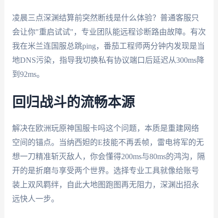
凌晨三点深渊结算前突然断线是什么体验？普通客服只
会让你"重启试试"，专业团队能远程诊断路由故障。有次
我在米兰连国服总跳ping，番茄工程师两分钟内发现是当
地DNS污染，指导我切换私有协议端口后延迟从300ms降
到92ms。
回归战斗的流畅本源
解决在欧洲玩原神国服卡吗这个问题，本质是重建网络
空间的锚点。当纳西妲的E技能不再丢帧，雷电将军的无
想一刀精准斩灭敌人，你会懂得200ms与80ms的鸿沟，隔
开的是折磨与享受两个世界。选择专业工具就像给账号
装上双风羁绊，自此大地图跑图再无阻力，深渊出招永
远快人一步。