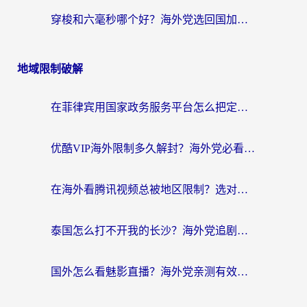
穿梭和六毫秒哪个好？海外党选回国加速器的避坑指南，附番茄加速器实测
地域限制破解
在菲律宾用国家政务服务平台怎么把定位修改到中国国内？3步解决+海外看剧听歌全攻略
优酷VIP海外限制多久解封？海外党必看的跨区难题一站式解决指南
在海外看腾讯视频总被地区限制？选对回国加速器，还能解决泰国政务网和蜻蜓FM卡顿问题
泰国怎么打不开我的长沙？海外党追剧看片的破局指南
国外怎么看魅影直播？海外党亲测有效的回国加速指南（附听歌、看央视VIP技巧）