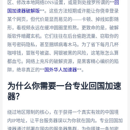
区、修改本地网络DNS设置，或是到处搜罗所谓的**
回
国加速器破解版
**。这些方法短期或许能让你侥幸登录
某个网页，但代价是显而易见的——卡顿、掉线如影随
形，看视频永远在缓冲圆圈里煎熬。更致命的是，破解
版软件暗藏玄机。它们往往在后台偷跑流量、窃取你的
账号密码隐私，甚至捆绑病毒木马。为了省下每月几杯
咖啡钱，冒账号被盗、网银被黑的风险，这笔账怎么算
都血亏。网络上充斥的破解资源，是黑客精心编织的陷
阱，绝非真正的**
国外华人加速器
**。
为什么你需要一台专业回国加速
器？
绕过地区限制的核心，在于获得一个真实有效的中国境
内IP地址，让平台服务器误以为你就在国内。专业回国加
速器通过部署在国内的服务器集群，为你搭建一条加密