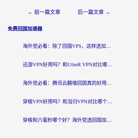
←
前一篇文章
后一篇文章
→
免费回国加速器
海外党必看：除了回国VPS，这样选加速器也能无缝刷国内资源？
迅游VPN好用吗？和UfunR VPN对比哪个回国效果更好？海外党亲测避坑指南
海外党必看：腾讯云翻墙回国真的好用吗？+ 3步选对回国加速器指南
穿梭VPN好用吗？和当归VPN对比哪个回国效果更好？海外党亲测实用指南
穿梭和六毫秒哪个好？海外党选回国加速器的避坑指南，附番茄加速器实测