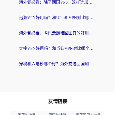
海外党必看：除了回国VPS，这样选加速器也能无缝刷国内资源？
迅游VPN好用吗？和UfunR VPN对比哪个回国效果更好？海外党亲测避坑指南
海外党必看：腾讯云翻墙回国真的好用吗？+ 3步选对回国加速器指南
穿梭VPN好用吗？和当归VPN对比哪个回国效果更好？海外党亲测实用指南
穿梭和六毫秒哪个好？海外党选回国加速器的避坑指南，附番茄加速器实测
友情链接