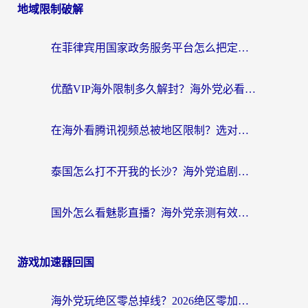
地域限制破解
在菲律宾用国家政务服务平台怎么把定位修改到中国国内？3步解决+海外看剧听歌全攻略
优酷VIP海外限制多久解封？海外党必看的跨区难题一站式解决指南
在海外看腾讯视频总被地区限制？选对回国加速器，还能解决泰国政务网和蜻蜓FM卡顿问题
泰国怎么打不开我的长沙？海外党追剧看片的破局指南
国外怎么看魅影直播？海外党亲测有效的回国加速指南（附听歌、看央视VIP技巧）
游戏加速器回国
海外党玩绝区零总掉线？2026绝区零加速器推荐+跨平台国服游戏加速攻略