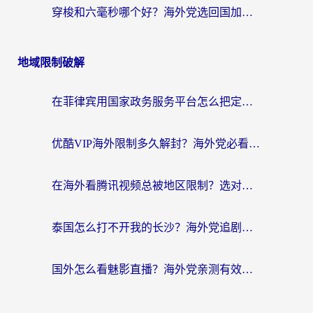
穿梭和六毫秒哪个好？海外党选回国加速器的避坑指南，附番茄加速器实测
地域限制破解
在菲律宾用国家政务服务平台怎么把定位修改到中国国内？3步解决+海外看剧听歌全攻略
优酷VIP海外限制多久解封？海外党必看的跨区难题一站式解决指南
在海外看腾讯视频总被地区限制？选对回国加速器，还能解决泰国政务网和蜻蜓FM卡顿问题
泰国怎么打不开我的长沙？海外党追剧看片的破局指南
国外怎么看魅影直播？海外党亲测有效的回国加速指南（附听歌、看央视VIP技巧）