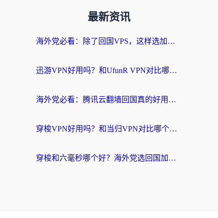
最新资讯
海外党必看：除了回国VPS，这样选加速器也能无缝刷国内资源？
迅游VPN好用吗？和UfunR VPN对比哪个回国效果更好？海外党亲测避坑指南
海外党必看：腾讯云翻墙回国真的好用吗？+ 3步选对回国加速器指南
穿梭VPN好用吗？和当归VPN对比哪个回国效果更好？海外党亲测实用指南
穿梭和六毫秒哪个好？海外党选回国加速器的避坑指南，附番茄加速器实测