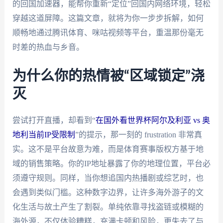
的回国加速器，能帮你重新“定位”回国内网络环境，轻松
穿越这道屏障。这篇文章，就将为你一步步拆解，如何
顺畅地通过腾讯体育、咪咕视频等平台，重温那份毫无
时差的热血与乡音。
为什么你的热情被“区域锁定”浇
灭
尝试打开直播，却看到“
在国外看世界杯阿尔及利亚 vs 奥
地利当前IP受限制
”的提示，那一刻的 frustration 非常真
实。这不是平台故意为难，而是体育赛事版权方基于地
域的销售策略。你的IP地址暴露了你的地理位置，平台必
须遵守规则。同样，当你想追国内热播剧或综艺时，也
会遇到类似门槛。这种数字边界，让许多海外游子的文
化生活与故土产生了割裂。单纯依靠寻找盗链或模糊的
海外源，不仅体验糟糕，充满卡顿和风险，更失去了与