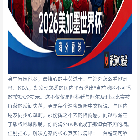
身在异国他乡，最挠心的事莫过于：在海外怎么看欧洲
杯、NBA，却发现熟悉的国内平台弹出“当前地区不可播
放”的冰冷提示。这不仅仅是阿根廷与阿尔及利亚比赛被
屏蔽的瞬间失落，更是每个深夜想听中文解说、与国内
朋友同步心跳时，那份挥之不去的隔阂感。问题根源在
于版权地域限制，你的海外IP地址成了那道看不见的墙。
但别担心，解决方案的核心其实很清晰：一台稳定可靠