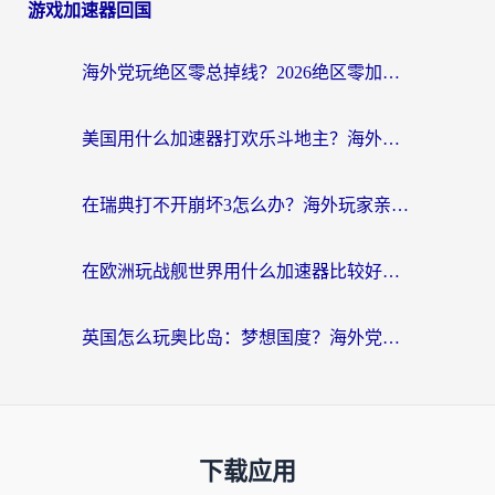
游戏加速器回国
海外党玩绝区零总掉线？2026绝区零加速器推荐+跨平台国服游戏加速攻略
美国用什么加速器打欢乐斗地主？海外党亲测有效的国服游戏加速指南
在瑞典打不开崩坏3怎么办？海外玩家亲测有效的国服游戏加速指南
在欧洲玩战舰世界用什么加速器比较好用？老玩家亲测有效的低延迟方案
英国怎么玩奥比岛：梦想国度？海外党不卡攻略+加速器选择秘籍
下载应用