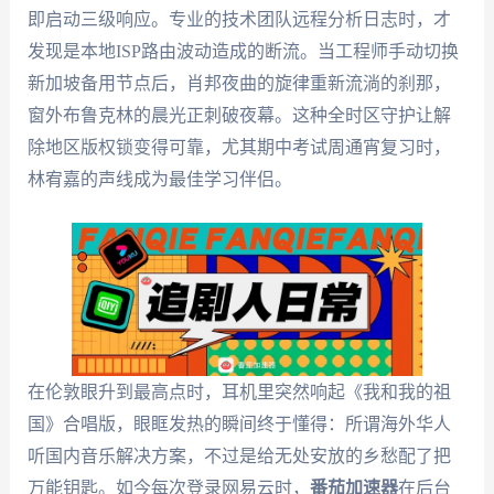
即启动三级响应。专业的技术团队远程分析日志时，才
发现是本地ISP路由波动造成的断流。当工程师手动切换
新加坡备用节点后，肖邦夜曲的旋律重新流淌的刹那，
窗外布鲁克林的晨光正刺破夜幕。这种全时区守护让解
除地区版权锁变得可靠，尤其期中考试周通宵复习时，
林宥嘉的声线成为最佳学习伴侣。
在伦敦眼升到最高点时，耳机里突然响起《我和我的祖
国》合唱版，眼眶发热的瞬间终于懂得：所谓海外华人
听国内音乐解决方案，不过是给无处安放的乡愁配了把
万能钥匙。如今每次登录网易云时，
番茄加速器
在后台