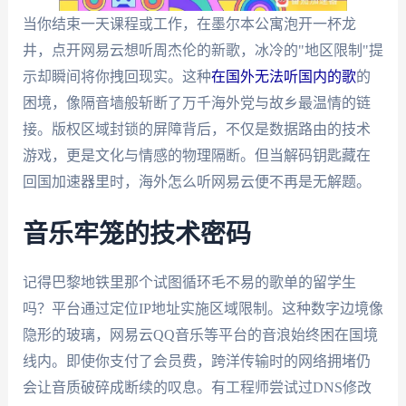
当你结束一天课程或工作，在墨尔本公寓泡开一杯龙
井，点开网易云想听周杰伦的新歌，冰冷的"地区限制"提
示却瞬间将你拽回现实。这种
在国外无法听国内的歌
的
困境，像隔音墙般斩断了万千海外党与故乡最温情的链
接。版权区域封锁的屏障背后，不仅是数据路由的技术
游戏，更是文化与情感的物理隔断。但当解码钥匙藏在
回国加速器里时，海外怎么听网易云便不再是无解题。
音乐牢笼的技术密码
记得巴黎地铁里那个试图循环毛不易的歌单的留学生
吗？平台通过定位IP地址实施区域限制。这种数字边境像
隐形的玻璃，网易云QQ音乐等平台的音浪始终困在国境
线内。即使你支付了会员费，跨洋传输时的网络拥堵仍
会让音质破碎成断续的叹息。有工程师尝试过DNS修改