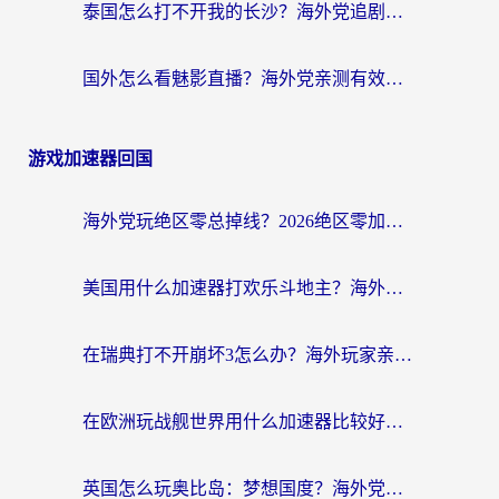
泰国怎么打不开我的长沙？海外党追剧看片的破局指南
国外怎么看魅影直播？海外党亲测有效的回国加速指南（附听歌、看央视VIP技巧）
游戏加速器回国
海外党玩绝区零总掉线？2026绝区零加速器推荐+跨平台国服游戏加速攻略
美国用什么加速器打欢乐斗地主？海外党亲测有效的国服游戏加速指南
在瑞典打不开崩坏3怎么办？海外玩家亲测有效的国服游戏加速指南
在欧洲玩战舰世界用什么加速器比较好用？老玩家亲测有效的低延迟方案
英国怎么玩奥比岛：梦想国度？海外党不卡攻略+加速器选择秘籍