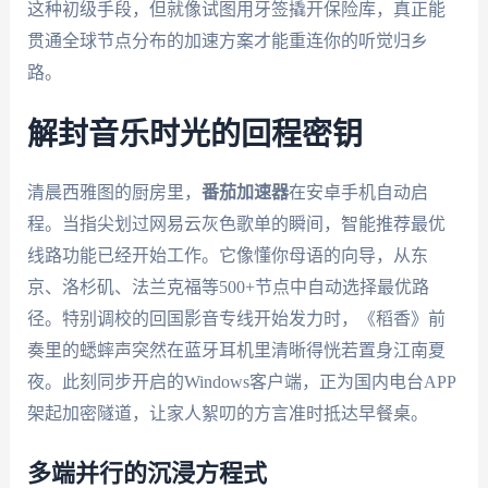
这种初级手段，但就像试图用牙签撬开保险库，真正能
贯通全球节点分布的加速方案才能重连你的听觉归乡
路。
解封音乐时光的回程密钥
清晨西雅图的厨房里，
番茄加速器
在安卓手机自动启
程。当指尖划过网易云灰色歌单的瞬间，智能推荐最优
线路功能已经开始工作。它像懂你母语的向导，从东
京、洛杉矶、法兰克福等500+节点中自动选择最优路
径。特别调校的回国影音专线开始发力时，《稻香》前
奏里的蟋蟀声突然在蓝牙耳机里清晰得恍若置身江南夏
夜。此刻同步开启的Windows客户端，正为国内电台APP
架起加密隧道，让家人絮叨的方言准时抵达早餐桌。
多端并行的沉浸方程式