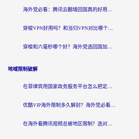
海外党必看：腾讯云翻墙回国真的好用吗？+ 3步选对回国加速器指南
穿梭VPN好用吗？和当归VPN对比哪个回国效果更好？海外党亲测实用指南
穿梭和六毫秒哪个好？海外党选回国加速器的避坑指南，附番茄加速器实测
地域限制破解
在菲律宾用国家政务服务平台怎么把定位修改到中国国内？3步解决+海外看剧听歌全攻略
优酷VIP海外限制多久解封？海外党必看的跨区难题一站式解决指南
在海外看腾讯视频总被地区限制？选对回国加速器，还能解决泰国政务网和蜻蜓FM卡顿问题