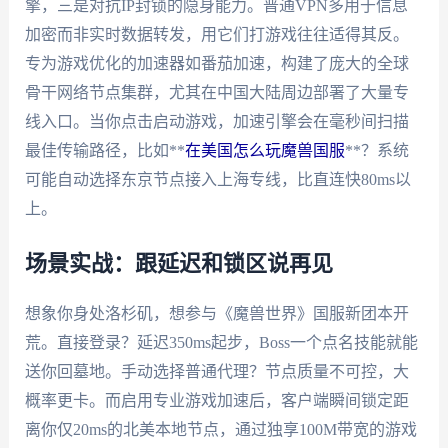
擎，三是对抗IP封锁的隐身能力。普通VPN多用于信息
加密而非实时数据转发，用它们打游戏往往适得其反。
专为游戏优化的加速器如番茄加速，构建了庞大的全球
骨干网络节点集群，尤其在中国大陆周边部署了大量专
线入口。当你点击启动游戏，加速引擎会在毫秒间扫描
最佳传输路径，比如**
在美国怎么玩魔兽国服
**？系统
可能自动选择东京节点接入上海专线，比直连快80ms以
上。
场景实战：跟延迟和锁区说再见
想象你身处洛杉矶，想参与《魔兽世界》国服新团本开
荒。直接登录？延迟350ms起步，Boss一个点名技能就能
送你回墓地。手动选择普通代理？节点质量不可控，大
概率更卡。而启用专业游戏加速后，客户端瞬间锁定距
离你仅20ms的北美本地节点，通过独享100M带宽的游戏