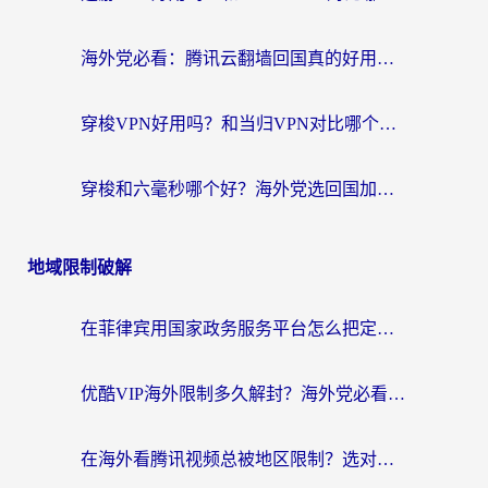
海外党必看：腾讯云翻墙回国真的好用吗？+ 3步选对回国加速器指南
穿梭VPN好用吗？和当归VPN对比哪个回国效果更好？海外党亲测实用指南
穿梭和六毫秒哪个好？海外党选回国加速器的避坑指南，附番茄加速器实测
地域限制破解
在菲律宾用国家政务服务平台怎么把定位修改到中国国内？3步解决+海外看剧听歌全攻略
优酷VIP海外限制多久解封？海外党必看的跨区难题一站式解决指南
在海外看腾讯视频总被地区限制？选对回国加速器，还能解决泰国政务网和蜻蜓FM卡顿问题