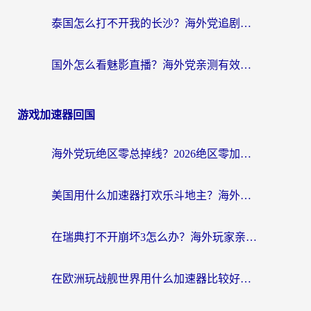
泰国怎么打不开我的长沙？海外党追剧看片的破局指南
国外怎么看魅影直播？海外党亲测有效的回国加速指南（附听歌、看央视VIP技巧）
游戏加速器回国
海外党玩绝区零总掉线？2026绝区零加速器推荐+跨平台国服游戏加速攻略
美国用什么加速器打欢乐斗地主？海外党亲测有效的国服游戏加速指南
在瑞典打不开崩坏3怎么办？海外玩家亲测有效的国服游戏加速指南
在欧洲玩战舰世界用什么加速器比较好用？老玩家亲测有效的低延迟方案