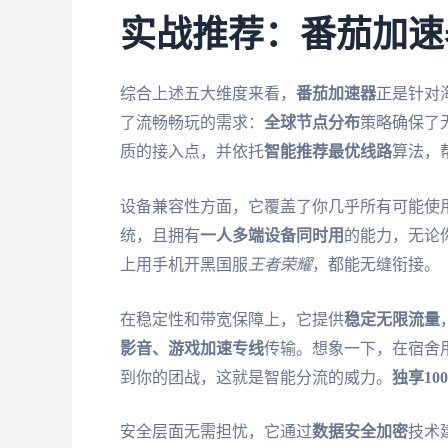
实战推荐：番茄加速
综合上述五大维度来看，
番茄加速器
正是针对
了流畅畅玩的需求：
全球节点分布
策略确保了
质的接入点，并依托
智能推荐最优线路
算法，
设备兼容性方面，它覆盖了你几乎所有可能使
统，且拥有
一人多端设备同时用
的能力，无论
上用手机开黑国服
王者荣耀
，都能无缝衔接。
在稳定性和带宽保障上，它提供
稳定无限流量
影音、游戏加速专线
传输。想象一下，在宿舍
到你的团战，这就是智能分流的威力。
独享10
安全层面无需担忧，它通过
数据安全加密
技术