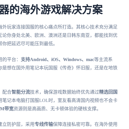
器的海外游戏解决方案
海外玩家连接国服的核心痛点所打造。其核心技术充分满足
无论你身处北美、欧洲、澳洲还是日韩东南亚，都能找到优
帮你把延迟尽可能压到最低。
用的平台：
支持Android、iOS、Windows、mac
等主流系
你是想在国外用笔记本玩国服《传奇》怀旧服，还是在地铁
，配合
智能分流
技术，确保游戏数据始终优先通过
精选回国
用笔记本电脑打国服LOL时，室友看高清国内视频也不会卡
0M带宽
资源则是高画质、无卡顿体验的硬核支撑。
建立防护层，采用
专线传输
保障连接私密可靠。在海外使用