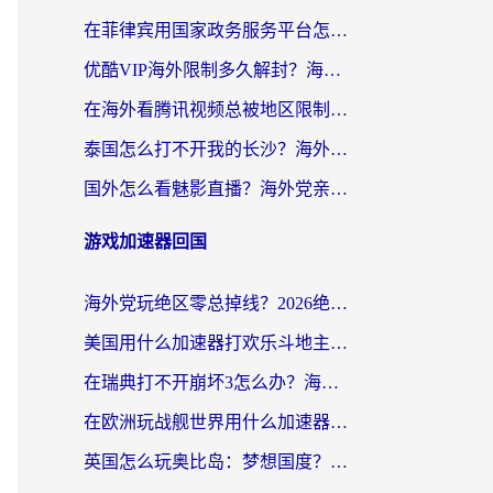
在菲律宾用国家政务服务平台怎么把定位修改到中国国内？3步解决+海外看剧听歌全攻略
优酷VIP海外限制多久解封？海外党必看的跨区难题一站式解决指南
在海外看腾讯视频总被地区限制？选对回国加速器，还能解决泰国政务网和蜻蜓FM卡顿问题
泰国怎么打不开我的长沙？海外党追剧看片的破局指南
国外怎么看魅影直播？海外党亲测有效的回国加速指南（附听歌、看央视VIP技巧）
游戏加速器回国
海外党玩绝区零总掉线？2026绝区零加速器推荐+跨平台国服游戏加速攻略
美国用什么加速器打欢乐斗地主？海外党亲测有效的国服游戏加速指南
在瑞典打不开崩坏3怎么办？海外玩家亲测有效的国服游戏加速指南
在欧洲玩战舰世界用什么加速器比较好用？老玩家亲测有效的低延迟方案
英国怎么玩奥比岛：梦想国度？海外党不卡攻略+加速器选择秘籍