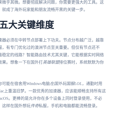
果微乎其微。想要彻底解决问题，你需要更强大的工具。这
，就成了海外玩家能和朋友流畅开黑的关键一步。
五大关键维度
速器必须在中转节点部署上下功夫。节点分布越广泛，越靠
服，有专门优化过的澳洲节点至关重要。但仅有节点还不
最稳定的线路？智能路由技术尤其关键，它能根据实时网络
效果。想象一下在国外打
英雄联盟
排位赛时，系统默默为你
能在宿舍用Windows电脑
在国外玩国服LOL
，通勤时用
在Mac上重温旧梦。一款优秀的加速器，应该能顺畅支持所有这
ws、macOS。更棒的是允许你在多个设备上同时登录使用，不必
。这样在国外想玩
传奇
私服，手机和电脑都能流畅登录。