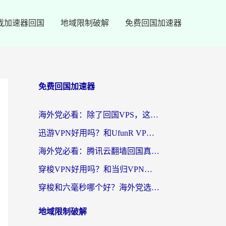
戏加速器回国
地域限制破解
免费回国加速器
免费回国加速器
海外党必看：除了回国VPS，这样选加速器也能无缝刷国内资源？
迅游VPN好用吗？和UfunR VPN对比哪个回国效果更好？海外党亲测避坑指南
海外党必看：腾讯云翻墙回国真的好用吗？+ 3步选对回国加速器指南
穿梭VPN好用吗？和当归VPN对比哪个回国效果更好？海外党亲测实用指南
穿梭和六毫秒哪个好？海外党选回国加速器的避坑指南，附番茄加速器实测
地域限制破解