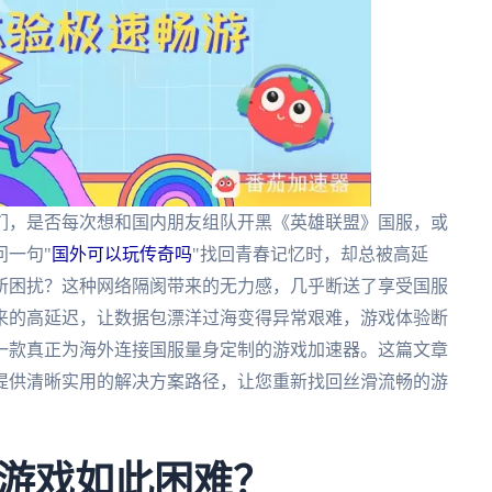
们，是否每次想和国内朋友组队开黑《英雄联盟》国服，或
问一句"
国外可以玩传奇吗
"找回青春记忆时，却总被高延
所困扰？这种网络隔阂带来的无力感，几乎断送了享受国服
来的高延迟，让数据包漂洋过海变得异常艰难，游戏体验断
一款真正为海外连接国服量身定制的游戏加速器。这篇文章
提供清晰实用的解决方案路径，让您重新找回丝滑流畅的游
游戏如此困难？