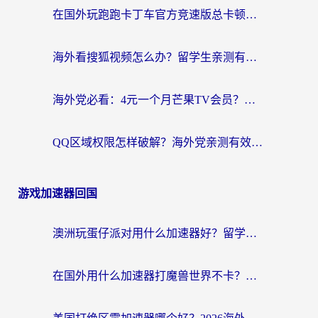
在国外玩跑跑卡丁车官方竞速版总卡顿？这篇攻略帮你解决地区限制+低延迟难题
海外看搜狐视频怎么办？留学生亲测有效的回国加速器选择指南
海外党必看：4元一个月芒果TV会员？选对回国加速器就能实现！
QQ区域权限怎样破解？海外党亲测有效的回国加速方案（附看剧看电影神器推荐）
游戏加速器回国
澳洲玩蛋仔派对用什么加速器好？留学生亲测有效的国服游戏加速指南
在国外用什么加速器打魔兽世界不卡？海外党国服游戏流畅指南