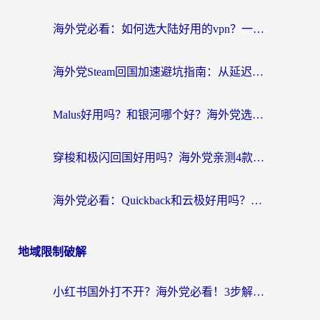
海外党必看：如何选大陆好用的vpn？一篇解决你的回国访问难题
海外党Steam回国加速避坑指南：从延迟卡顿到无缝畅玩，我踩过的坑和最优解
Malus好用吗？和银河哪个好？海外党选回国加速器的避坑指南（附乌克兰玩国内游戏实测）
穿梭和极闪回国好用吗？海外党亲测4款加速器+1个隐藏宝藏
海外党必看：Quickback和云极好用吗？3招教你选对回国加速器（附PC端VPN实测对比）
地域限制破解
小红书国外打不开？海外党必看！3步解决国内影音、生活服务全畅通