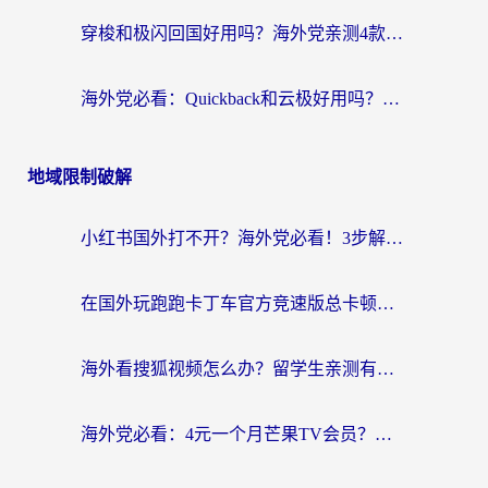
穿梭和极闪回国好用吗？海外党亲测4款加速器+1个隐藏宝藏
海外党必看：Quickback和云极好用吗？3招教你选对回国加速器（附PC端VPN实测对比）
地域限制破解
小红书国外打不开？海外党必看！3步解决国内影音、生活服务全畅通
在国外玩跑跑卡丁车官方竞速版总卡顿？这篇攻略帮你解决地区限制+低延迟难题
海外看搜狐视频怎么办？留学生亲测有效的回国加速器选择指南
海外党必看：4元一个月芒果TV会员？选对回国加速器就能实现！