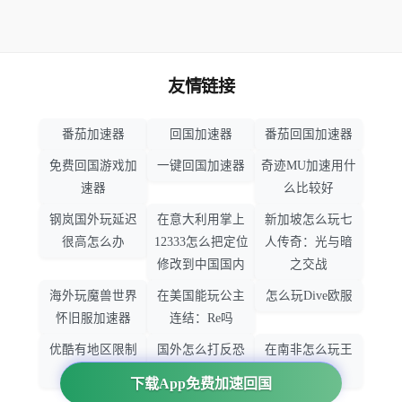
友情链接
番茄加速器
回国加速器
番茄回国加速器
免费回国游戏加
一键回国加速器
奇迹MU加速用什
速器
么比较好
钢岚国外玩延迟
在意大利用掌上
新加坡怎么玩七
很高怎么办
12333怎么把定位
人传奇：光与暗
修改到中国国内
之交战
海外玩魔兽世界
在美国能玩公主
怎么玩Dive欧服
怀旧服加速器
连结：Re吗
优酷有地区限制
国外怎么打反恐
在南非怎么玩王
吗
精英：全球攻势
者荣耀
下载App免费加速回国