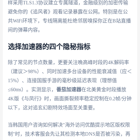
样采用TLS1.3协议建立专属隧道，金融级别的加密传输
避免你的《追风者》观看记录暴露在公网。特别是在公
共WiFi环境下，专线隔离能杜绝邻居嗅探你正在B站直播
间的弹幕内容。
选择加速器的四个隐秘指标
除了常见的节点数量，更要关注晚高峰时段的4K解码率
（建议＞98%）、同时加速多台设备的性能衰减值（应＜
15%）、连接国服手游的毫秒级延迟表现（理想值
≤60ms）。实测显示，
番茄加速器
在北美黄金时段播放
4K版《与凤行》时，画面撕裂频率稳定控制在0.2帧/分钟
以下，这对追玄幻剧特效场面至关重要。
当韩国用户咨询如何解决"海外访问优酷提示地区版权限
制"时，技术客服会先让其检测本地DNS是否被污染，再