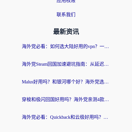
应用权限
联系我们
最新资讯
海外党必看：如何选大陆好用的vpn？一篇解决你的回国访问难题
海外党Steam回国加速避坑指南：从延迟卡顿到无缝畅玩，我踩过的坑和最优解
Malus好用吗？和银河哪个好？海外党选回国加速器的避坑指南（附乌克兰玩国内游戏实测）
穿梭和极闪回国好用吗？海外党亲测4款加速器+1个隐藏宝藏
海外党必看：Quickback和云极好用吗？3招教你选对回国加速器（附PC端VPN实测对比）