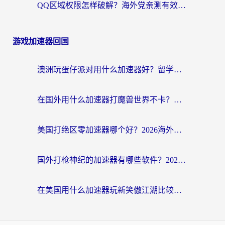
QQ区域权限怎样破解？海外党亲测有效的回国加速方案（附看剧看电影神器推荐）
游戏加速器回国
澳洲玩蛋仔派对用什么加速器好？留学生亲测有效的国服游戏加速指南
在国外用什么加速器打魔兽世界不卡？海外党国服游戏流畅指南
美国打绝区零加速器哪个好？2026海外玩家实测指南（附英国部落冲突梦幻西游加速技巧）
国外打枪神纪的加速器有哪些软件？2026海外玩家亲测实用指南
在美国用什么加速器玩新笑傲江湖比较好一点？海外玩家亲测的靠谱方案