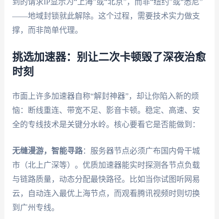
到的请求IP显示为“上海”或“北京”，而非“纽约”或“悉尼”
——地域封锁就此解除。这个过程，需要技术实力做支
撑，而非简单代理。
挑选加速器：别让二次卡顿毁了深夜治愈
时刻
市面上许多加速器自称“解封神器”，却让你陷入新的烦
恼：断线重连、带宽不足、影音卡顿。稳定、高速、安
全的专线技术是关键分水岭。核心要看它是否能做到：
无缝漫游，智能寻路
：服务器节点必须广布国内骨干城
市（北上广深等）。优质加速器能实时探测各节点负载
与链路质量，动态分配最快路径。比如当你试图听网易
云，自动连入最优上海节点，而观看腾讯视频时则切换
到广州专线。