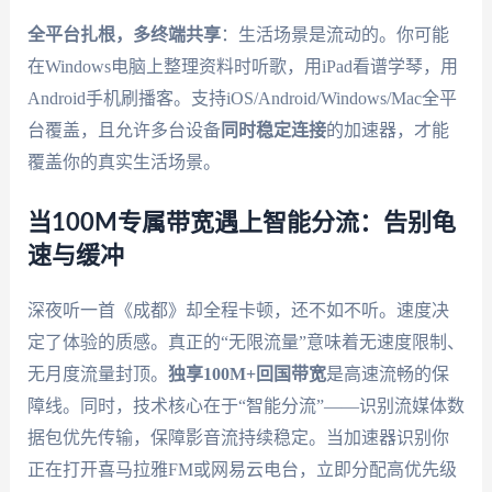
全平台扎根，多终端共享
：生活场景是流动的。你可能
在Windows电脑上整理资料时听歌，用iPad看谱学琴，用
Android手机刷播客。支持iOS/Android/Windows/Mac全平
台覆盖，且允许多台设备
同时稳定连接
的加速器，才能
覆盖你的真实生活场景。
当100M专属带宽遇上智能分流：告别龟
速与缓冲
深夜听一首《成都》却全程卡顿，还不如不听。速度决
定了体验的质感。真正的“无限流量”意味着无速度限制、
无月度流量封顶。
独享100M+回国带宽
是高速流畅的保
障线。同时，技术核心在于“智能分流”——识别流媒体数
据包优先传输，保障影音流持续稳定。当加速器识别你
正在打开喜马拉雅FM或网易云电台，立即分配高优先级