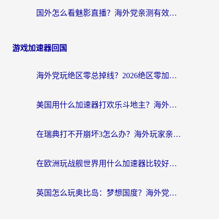
国外怎么看魅影直播？海外党亲测有效的回国加速指南（附听歌、看央视VIP技巧）
游戏加速器回国
海外党玩绝区零总掉线？2026绝区零加速器推荐+跨平台国服游戏加速攻略
美国用什么加速器打欢乐斗地主？海外党亲测有效的国服游戏加速指南
在瑞典打不开崩坏3怎么办？海外玩家亲测有效的国服游戏加速指南
在欧洲玩战舰世界用什么加速器比较好用？老玩家亲测有效的低延迟方案
英国怎么玩奥比岛：梦想国度？海外党不卡攻略+加速器选择秘籍