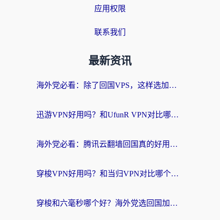
应用权限
联系我们
最新资讯
海外党必看：除了回国VPS，这样选加速器也能无缝刷国内资源？
迅游VPN好用吗？和UfunR VPN对比哪个回国效果更好？海外党亲测避坑指南
海外党必看：腾讯云翻墙回国真的好用吗？+ 3步选对回国加速器指南
穿梭VPN好用吗？和当归VPN对比哪个回国效果更好？海外党亲测实用指南
穿梭和六毫秒哪个好？海外党选回国加速器的避坑指南，附番茄加速器实测