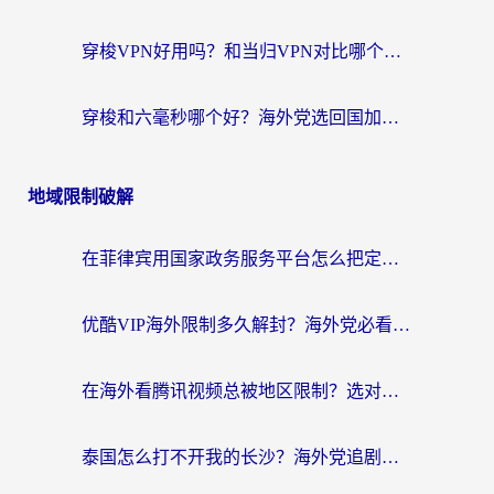
穿梭VPN好用吗？和当归VPN对比哪个回国效果更好？海外党亲测实用指南
穿梭和六毫秒哪个好？海外党选回国加速器的避坑指南，附番茄加速器实测
地域限制破解
在菲律宾用国家政务服务平台怎么把定位修改到中国国内？3步解决+海外看剧听歌全攻略
优酷VIP海外限制多久解封？海外党必看的跨区难题一站式解决指南
在海外看腾讯视频总被地区限制？选对回国加速器，还能解决泰国政务网和蜻蜓FM卡顿问题
泰国怎么打不开我的长沙？海外党追剧看片的破局指南