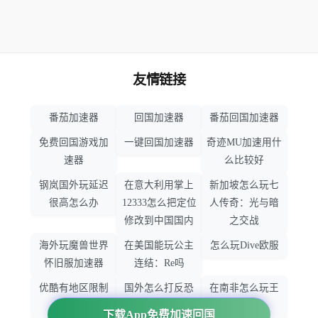
友情链接
番茄加速器
回国加速器
番茄回国加速器
免费回国游戏加
一键回国加速器
奇迹MU加速用什
速器
么比较好
钢岚国外玩延迟
在意大利用掌上
新加坡怎么玩七
很高怎么办
12333怎么把定位
人传奇：光与暗
修改到中国国内
之交战
海外玩魔兽世界
在美国能玩公主
怎么玩Dive欧服
怀旧服加速器
连结：Re吗
优酷有地区限制
国外怎么打反恐
在南非怎么玩王
吗
精英：全球攻势
者荣耀
下载App免费加速回国