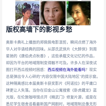
版权高墙下的影视乡愁
奥斯卡典礼上播放的郑佩佩电影混剪，瞬间点燃了海外
华人对华语经典的回味。从邵氏武侠片《大醉侠》到周
星驰的《唐伯虎点秋香》，这些承载文化记忆的作品，
却因为平台的地域限制变得触不可及。许多人在深夜试
图打开西瓜视频时困惑：
西瓜视频在海外能看吗
？现实
总是弹出令人心碎的"内容仅限中国大陆地区"的提示窗。
这种隔离感比本届奥斯卡获奖影片《阿诺拉》的平庸口
碑更让人失落。当你在旧金山公寓搜索《卧虎藏龙》蓝
光版，在伦敦咖啡馆点开《精武门》修复片源，或是在
悉尼学生宿舍追看最新国产网剧时，地域限制总像无形