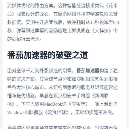
流媒体优化的路由方案。这种智能分流技术类似《花木
兰》服装设计的匠心，在庞杂网络环境中精准提取关键
数据流。实测中开启专线后，缓冲耗时从15秒锐减至0.3
秒，弹幕飘过屏幕的流畅度堪比郑佩佩在《大醉侠》中
的剑招行云流水。
番茄加速器的破壁之道
面对全球千万海外影视迷的刚需，
番茄加速器
构建了独
特的解决方案。其全球节点分布如郑佩佩演艺生涯般覆
盖各大洲核心城市，从纽约到悉尼的服务器矩阵能智能
推荐最优线路。早晨在东京用安卓手机看《新闻联
播》，下午巴黎用MacBook追《庆余年》，晚上温哥华
Windows电脑播放《流浪地球》，无缝切换毫不冲突。
最震撼的是百兆独享带宽带来的观赏体验。当深夜重温