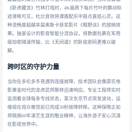
《卧虎藏龙》竹林打戏时，4K画质下每片竹叶的飘动轨
迹清晰可见，杜比音效将谭盾配乐中鼓点直抵心灵。这
种流畅度超越本届奥斯卡获奖影片《粗野派》的放映效
果。独家设计的影音智能分流协议，将数据包裹在军用
级加密隧道传输，比《无间道》的卧底密码更难以破
解。
跨时区的守护力量
当你在多伦多冬夜遇到连接故障，技术团队会像邵氏电
影黄金时代的龙虎武师那样迅速响应。专业工程师实时
监测着全球每条专线状态，某次东京节点突发波动，运
维组在观众察觉前已完成30秒故障转移。这种保障正如
郑佩佩60年演艺生涯的敬业精神，让海外游子安心沉浸
在影视世界中。