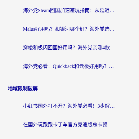
海外党Steam回国加速避坑指南：从延迟卡顿到无缝畅玩，我踩过的坑和最优解
Malus好用吗？和银河哪个好？海外党选回国加速器的避坑指南（附乌克兰玩国内游戏实测）
穿梭和极闪回国好用吗？海外党亲测4款加速器+1个隐藏宝藏
海外党必看：Quickback和云极好用吗？3招教你选对回国加速器（附PC端VPN实测对比）
地域限制破解
小红书国外打不开？海外党必看！3步解决国内影音、生活服务全畅通
在国外玩跑跑卡丁车官方竞速版总卡顿？这篇攻略帮你解决地区限制+低延迟难题