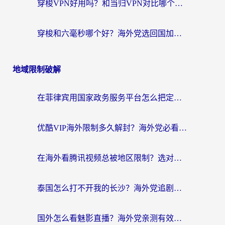
穿梭VPN好用吗？和当归VPN对比哪个回国效果更好？海外党亲测实用指南
穿梭和六毫秒哪个好？海外党选回国加速器的避坑指南，附番茄加速器实测
地域限制破解
在菲律宾用国家政务服务平台怎么把定位修改到中国国内？3步解决+海外看剧听歌全攻略
优酷VIP海外限制多久解封？海外党必看的跨区难题一站式解决指南
在海外看腾讯视频总被地区限制？选对回国加速器，还能解决泰国政务网和蜻蜓FM卡顿问题
泰国怎么打不开我的长沙？海外党追剧看片的破局指南
国外怎么看魅影直播？海外党亲测有效的回国加速指南（附听歌、看央视VIP技巧）