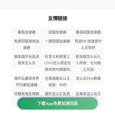
友情链接
番茄加速器
回国加速器
番茄回国加速器
免费回国游戏加
一键回国加速器
奇迹MU加速用什
速器
么比较好
钢岚国外玩延迟
在意大利用掌上
新加坡怎么玩七
很高怎么办
12333怎么把定位
人传奇：光与暗
修改到中国国内
之交战
海外玩魔兽世界
在美国能玩公主
怎么玩Dive欧服
怀旧服加速器
连结：Re吗
优酷有地区限制
国外怎么打反恐
在南非怎么玩王
吗
精英：全球攻势
者荣耀
下载App免费加速回国