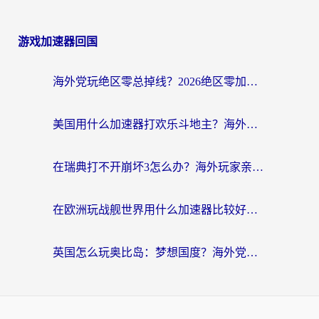
游戏加速器回国
海外党玩绝区零总掉线？2026绝区零加速器推荐+跨平台国服游戏加速攻略
美国用什么加速器打欢乐斗地主？海外党亲测有效的国服游戏加速指南
在瑞典打不开崩坏3怎么办？海外玩家亲测有效的国服游戏加速指南
在欧洲玩战舰世界用什么加速器比较好用？老玩家亲测有效的低延迟方案
英国怎么玩奥比岛：梦想国度？海外党不卡攻略+加速器选择秘籍