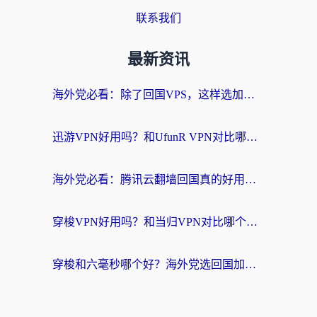
联系我们
最新资讯
海外党必看：除了回国VPS，这样选加速器也能无缝刷国内资源？
迅游VPN好用吗？和UfunR VPN对比哪个回国效果更好？海外党亲测避坑指南
海外党必看：腾讯云翻墙回国真的好用吗？+ 3步选对回国加速器指南
穿梭VPN好用吗？和当归VPN对比哪个回国效果更好？海外党亲测实用指南
穿梭和六毫秒哪个好？海外党选回国加速器的避坑指南，附番茄加速器实测