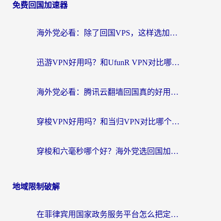
免费回国加速器
海外党必看：除了回国VPS，这样选加速器也能无缝刷国内资源？
迅游VPN好用吗？和UfunR VPN对比哪个回国效果更好？海外党亲测避坑指南
海外党必看：腾讯云翻墙回国真的好用吗？+ 3步选对回国加速器指南
穿梭VPN好用吗？和当归VPN对比哪个回国效果更好？海外党亲测实用指南
穿梭和六毫秒哪个好？海外党选回国加速器的避坑指南，附番茄加速器实测
地域限制破解
在菲律宾用国家政务服务平台怎么把定位修改到中国国内？3步解决+海外看剧听歌全攻略