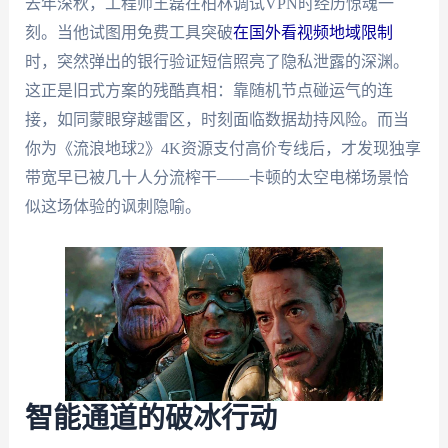
去年深秋，工程师王磊在柏林调试VPN时经历惊魂一
刻。当他试图用免费工具突破
在国外看视频地域限制
时，突然弹出的银行验证短信照亮了隐私泄露的深渊。
这正是旧式方案的残酷真相：靠随机节点碰运气的连
接，如同蒙眼穿越雷区，时刻面临数据劫持风险。而当
你为《流浪地球2》4K资源支付高价专线后，才发现独享
带宽早已被几十人分流榨干——卡顿的太空电梯场景恰
似这场体验的讽刺隐喻。
智能通道的破冰行动