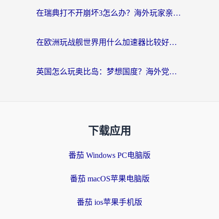
在瑞典打不开崩坏3怎么办？海外玩家亲测有效的国服游戏加速指南
在欧洲玩战舰世界用什么加速器比较好用？老玩家亲测有效的低延迟方案
英国怎么玩奥比岛：梦想国度？海外党不卡攻略+加速器选择秘籍
下载应用
番茄 Windows PC电脑版
番茄 macOS苹果电脑版
番茄 ios苹果手机版