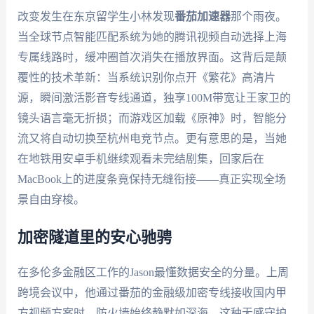
改变发生在东京留学生小林发现
番茄加速器
那个雨夜。
当全球节点智能匹配系统为她的腾讯视频自动选择上海
专属线路时，缓冲圈首次消失在播放界面。这背后是颠
覆性的技术革新：当系统识别你点开《繁花》高清片
源，瞬间激活影音专线通道，独享100M带宽让王家卫的
镜头语言毫无折损；而游戏区加载《原神》时，智能分
流又将自动切换至杭州电竞节点。更有意思的是，当她
在地铁用安卓手机继续观看未完结剧集，回家后在
MacBook上的进度条竟保持无缝衔接——真正实现全场
景自由穿梭。
加密隧道里的安心驰骋
在多伦多金融区工作的Jason最懂数据安全的分量。上周
跨境会议中，他通过番茄的金融级加密专线接收国内甲
方视频方案时，防火墙始终静默如深海，这种无感守护