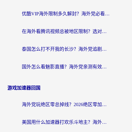
优酷VIP海外限制多久解封？海外党必看的跨区难题一站式解决指南
在海外看腾讯视频总被地区限制？选对回国加速器，还能解决泰国政务网和蜻蜓FM卡顿问题
泰国怎么打不开我的长沙？海外党追剧看片的破局指南
国外怎么看魅影直播？海外党亲测有效的回国加速指南（附听歌、看央视VIP技巧）
游戏加速器回国
海外党玩绝区零总掉线？2026绝区零加速器推荐+跨平台国服游戏加速攻略
美国用什么加速器打欢乐斗地主？海外党亲测有效的国服游戏加速指南