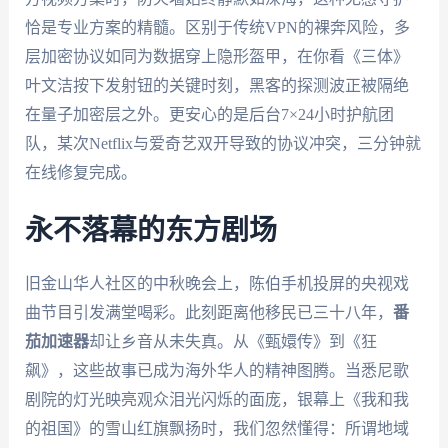
恰是专业方案的精髓。区别于传统VPN的裸奔风险，多
层加密协议如同为数据穿上隐形盔甲，在你看《三体》
叶文洁按下发射钮的关键时刻，黑客的探测波正被隔绝
在量子加密层之外。更安心的是后台7×24小时护航团
队，某次Netflix与爱奇艺双开导致的协议冲突，三分钟就
在线修复完成。
永不落幕的东方剧场
旧金山华人社区的中秋晚会上，陈伯手机投屏的央视戏
曲节目引发满堂喝彩。此刻距离他移民已三十八年，
番
茄加速器
却让乡音从未失真。从《甄嬛传》到《狂
飙》，这些故事已成为海外华人的精神图腾。当悉尼歌
剧院的灯光映亮观众泪光闪烁的面庞，银幕上《我和我
的祖国》的雪山红旗飘扬时，我们忽然懂得：所谓地域