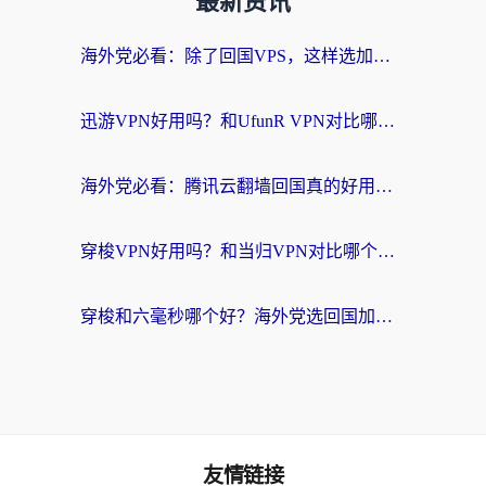
最新资讯
海外党必看：除了回国VPS，这样选加速器也能无缝刷国内资源？
迅游VPN好用吗？和UfunR VPN对比哪个回国效果更好？海外党亲测避坑指南
海外党必看：腾讯云翻墙回国真的好用吗？+ 3步选对回国加速器指南
穿梭VPN好用吗？和当归VPN对比哪个回国效果更好？海外党亲测实用指南
穿梭和六毫秒哪个好？海外党选回国加速器的避坑指南，附番茄加速器实测
友情链接