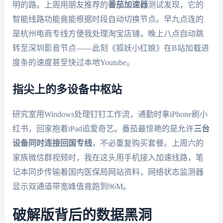
明的路。上周用朋友推荐的
番茄加速器
测试发现，它的
智能线路功能竟能根据时段自动切换节点。早九点连的
是杭州电商专线方便我处理淘宝店铺，晚上八点自动跳
转至深圳影音节点——此刻《狐妖小红娘》在B站加载进
度条的速度甚至快过本地Youtube。
指尖上的多设备中枢站
研究室用Windows处理钉钉工作流，通勤时拿iPhone刷小
红书，回家抱着iPad追爱奇艺。番茄最惊艳的是允许
三台
设备同时连接回国专线
，不必重复购买套餐。上周六的
家族微信群视频时，我在这头用手机接入加速线路，笔
记本同步传输着国内医保局网站资料，网络状态监测器
显示双通道带宽峰值竟跑到96M。
破解版背后的数据黑洞