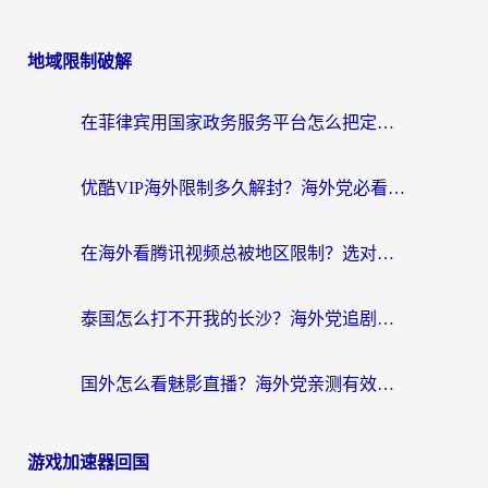
地域限制破解
在菲律宾用国家政务服务平台怎么把定位修改到中国国内？3步解决+海外看剧听歌全攻略
优酷VIP海外限制多久解封？海外党必看的跨区难题一站式解决指南
在海外看腾讯视频总被地区限制？选对回国加速器，还能解决泰国政务网和蜻蜓FM卡顿问题
泰国怎么打不开我的长沙？海外党追剧看片的破局指南
国外怎么看魅影直播？海外党亲测有效的回国加速指南（附听歌、看央视VIP技巧）
游戏加速器回国