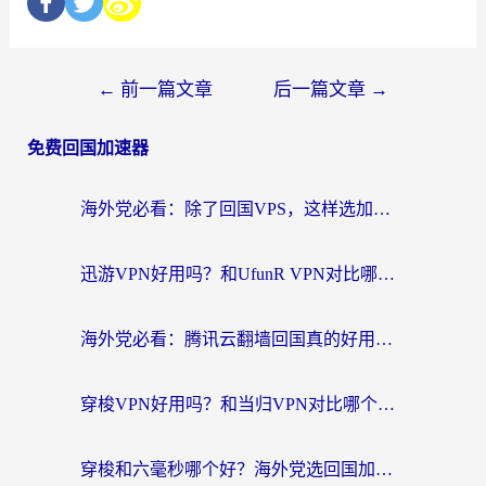
←
前一篇文章
后一篇文章
→
免费回国加速器
海外党必看：除了回国VPS，这样选加速器也能无缝刷国内资源？
迅游VPN好用吗？和UfunR VPN对比哪个回国效果更好？海外党亲测避坑指南
海外党必看：腾讯云翻墙回国真的好用吗？+ 3步选对回国加速器指南
穿梭VPN好用吗？和当归VPN对比哪个回国效果更好？海外党亲测实用指南
穿梭和六毫秒哪个好？海外党选回国加速器的避坑指南，附番茄加速器实测