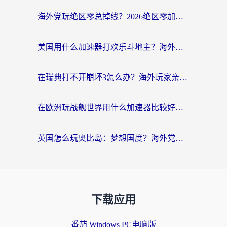
海外党玩绝区零总掉线？2026绝区零加速器推荐+跨平台国服游戏加速攻略
美国用什么加速器打欢乐斗地主？海外党亲测有效的国服游戏加速指南
在瑞典打不开崩坏3怎么办？海外玩家亲测有效的国服游戏加速指南
在欧洲玩战舰世界用什么加速器比较好用？老玩家亲测有效的低延迟方案
英国怎么玩奥比岛：梦想国度？海外党不卡攻略+加速器选择秘籍
下载应用
番茄 Windows PC电脑版