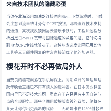
来自技术团队的隐藏彩蛋
当你在北海道用加速器连接国内Steam下载游戏时，可能
会注意到流量统计旁有个“✉️”按钮。那是直连技术支持
的通道，某次我反馈网易云音乐卡顿时，工程师远程分
析出是日本NTT宽带与国际通道的兼容问题，临时切换
到电信CN2专线就解决了。这种响应速度让隔壁用其他
工具等三天邮件回复的室友直接卸载了他的加速器。
樱花开时不必再做局外人
当奈良的樱花飘落在手机屏保上，同期点开的哔哩哔哩
跨年晚会直播已不再有烦人的缓冲圈。在日本怎么翻回
国内早已不是技术难题，重点在于选择拥有中国自建节
点的合规服务。那些企图用破解版省钱的冒险，终将在
某天让你付出更高昂的代价——无论是卡在12306付款界