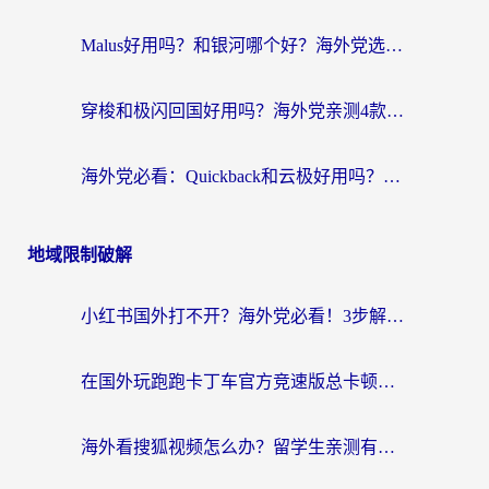
Malus好用吗？和银河哪个好？海外党选回国加速器的避坑指南（附乌克兰玩国内游戏实测）
穿梭和极闪回国好用吗？海外党亲测4款加速器+1个隐藏宝藏
海外党必看：Quickback和云极好用吗？3招教你选对回国加速器（附PC端VPN实测对比）
地域限制破解
小红书国外打不开？海外党必看！3步解决国内影音、生活服务全畅通
在国外玩跑跑卡丁车官方竞速版总卡顿？这篇攻略帮你解决地区限制+低延迟难题
海外看搜狐视频怎么办？留学生亲测有效的回国加速器选择指南