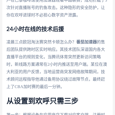
户在巴黎咖啡馆使用加速器观看中超联赛，成功拦截了3
次针对直播账号的钓鱼攻击。这种隐形的安全防护，让
你在欢呼进球时不必担心数字资产泄露。
24小时在线的技术后援
凌晨三点欧冠淘汰赛突然卡顿怎么办？
番茄加速器
的售
后团队提供跨时区实时响应。其技术团队深谙国内各大
直播平台的规则变化，当腾讯体育突然更新访问策略
时，新线路方案通常在2小时内推送至用户端。某位在澳
大利亚的用户反馈，当地运营商突发网络故障期间，技
术顾问远程指导他通过备用协议绕过故障节点，最终赶
上了CBA加时赛的最后一分钟。
从设置到欢呼只需三步
第一步：根据设备在应用商店下载对应客户端，注册时