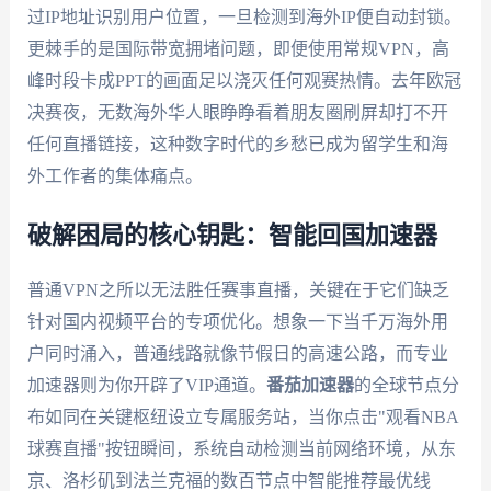
过IP地址识别用户位置，一旦检测到海外IP便自动封锁。
更棘手的是国际带宽拥堵问题，即便使用常规VPN，高
峰时段卡成PPT的画面足以浇灭任何观赛热情。去年欧冠
决赛夜，无数海外华人眼睁睁看着朋友圈刷屏却打不开
任何直播链接，这种数字时代的乡愁已成为留学生和海
外工作者的集体痛点。
破解困局的核心钥匙：智能回国加速器
普通VPN之所以无法胜任赛事直播，关键在于它们缺乏
针对国内视频平台的专项优化。想象一下当千万海外用
户同时涌入，普通线路就像节假日的高速公路，而专业
加速器则为你开辟了VIP通道。
番茄加速器
的全球节点分
布如同在关键枢纽设立专属服务站，当你点击"观看NBA
球赛直播"按钮瞬间，系统自动检测当前网络环境，从东
京、洛杉矶到法兰克福的数百节点中智能推荐最优线