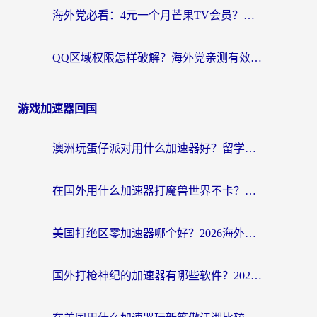
海外党必看：4元一个月芒果TV会员？选对回国加速器就能实现！
QQ区域权限怎样破解？海外党亲测有效的回国加速方案（附看剧看电影神器推荐）
游戏加速器回国
澳洲玩蛋仔派对用什么加速器好？留学生亲测有效的国服游戏加速指南
在国外用什么加速器打魔兽世界不卡？海外党国服游戏流畅指南
美国打绝区零加速器哪个好？2026海外玩家实测指南（附英国部落冲突梦幻西游加速技巧）
国外打枪神纪的加速器有哪些软件？2026海外玩家亲测实用指南