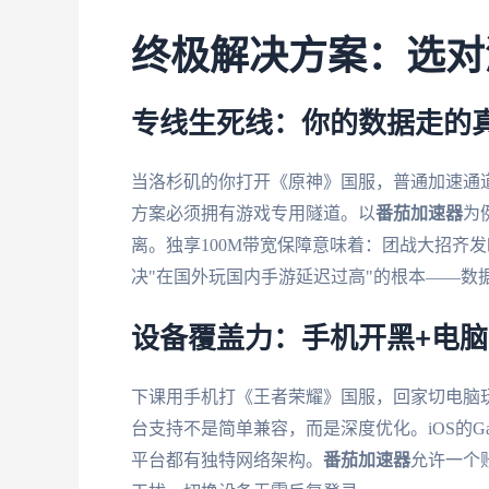
终极解决方案：选对
专线生死线：你的数据走的真
当洛杉矶的你打开《原神》国服，普通加速通
方案必须拥有游戏专用隧道。以
番茄加速器
为
离。独享100M带宽保障意味着：团战大招齐
决"在国外玩国内手游延迟过高"的根本——数
设备覆盖力：手机开黑+电
下课用手机打《王者荣耀》国服，回家切电脑
台支持不是简单兼容，而是深度优化。iOS的Game 
平台都有独特网络架构。
番茄加速器
允许一个账