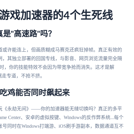
游戏加速器的4个生死线
是"高速路"吗？
道或许能连上，但画质糊成马赛克还疯狂掉帧。真正有效的
例，其独立部署的回国专线，与影音、网页浏览流量完全隔
发时，你的技能特效不会因为带宽争抢而消失。这才是解
据走专道，不抢不挤。
脑吃鸡能否同时飙起来
玩《永劫无间》——你的加速器能无缝切换吗？真正的多平
Center、安卓的虚拟按键、Windows的反作弊系统...每个
号同时在Windows打端游、iOS刷手游副本，数据通道互不