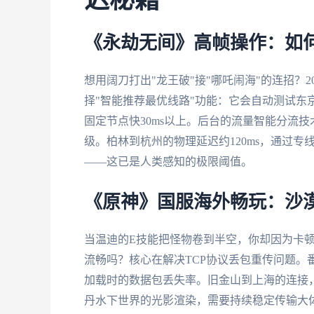
迟秘籍
《永劫无间》高帧操作：如何
想用阔刀打出"龙王破"接"哪吒闹海"的连招？2
择"智能推荐最优线路"功能：它会自动测试东
固定节点快30ms以上。后台的流量智能分流
级。柏林到杭州的物理延迟约120ms，通过专线
——这已是人类感知的极限阈值。
《原神》国服海外畅玩：沙
当温迪的E技能把怪物卷到半空，你却因为卡
流畅吗？核心在解决TCP协议丢包重传问题。
加载时的数据包丢失率。旧金山到上海的连接，
丹水下世界的光影渲染，需要持续稳定传输大