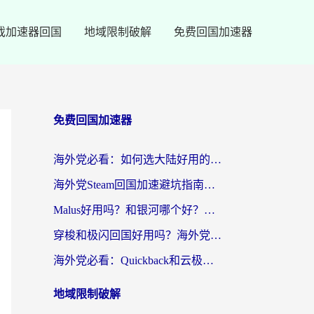
戏加速器回国
地域限制破解
免费回国加速器
免费回国加速器
海外党必看：如何选大陆好用的vpn？一篇解决你的回国访问难题
海外党Steam回国加速避坑指南：从延迟卡顿到无缝畅玩，我踩过的坑和最优解
Malus好用吗？和银河哪个好？海外党选回国加速器的避坑指南（附乌克兰玩国内游戏实测）
穿梭和极闪回国好用吗？海外党亲测4款加速器+1个隐藏宝藏
海外党必看：Quickback和云极好用吗？3招教你选对回国加速器（附PC端VPN实测对比）
地域限制破解