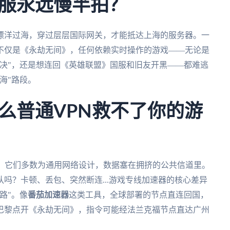
服永远慢半拍？
漂洋过海，穿过层层国际网关，才能抵达上海的服务器。一
不仅是《永劫无间》，任何依赖实时操作的游戏——无论是
决"，还是想连回《英雄联盟》国服和旧友开黑——都难逃
海"路段。
么普通VPN救不了你的游
坑。它们多数为通用网络设计，数据塞在拥挤的公共信道里。
吗？卡顿、丢包、突然断连...游戏专线加速器的核心差异
路"。像
番茄加速器
这类工具，全球部署的节点直连回国，
巴黎点开《永劫无间》，指令可能经法兰克福节点直达广州