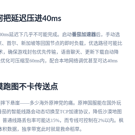
把延迟压进40ms
00ms延迟下几乎不可能完成。启动
番茄加速器
后，手动选
京、首尔、新加坡等回国节点的即时负载，优选路径可能比
技术，确保游戏封包优先传输，语音聊天、更新下载自动降
优化可压缩至60ms内，配合本地网络调优甚至可达40ms
漠跑图不卡传送点
顿摔下悬崖——多少海外原神党的痛。原神国服能在国外玩
番茄的智能线路会动态切换至TCP加速协议，降低沙漠地图
普通线路丢包率可能达15%，而专线可控制在2%以内。枫
体积数据，独享带宽此时就是救命稻草。