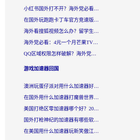
小红书国外打不开？海外党必看！3步解决国内影音、生活服务全畅通
在国外玩跑跑卡丁车官方竞速版总卡顿？这篇攻略帮你解决地区限制+低延迟难题
海外看搜狐视频怎么办？留学生亲测有效的回国加速器选择指南
海外党必看：4元一个月芒果TV会员？选对回国加速器就能实现！
QQ区域权限怎样破解？海外党亲测有效的回国加速方案（附看剧看电影神器推荐）
游戏加速器回国
澳洲玩蛋仔派对用什么加速器好？留学生亲测有效的国服游戏加速指南
在国外用什么加速器打魔兽世界不卡？海外党国服游戏流畅指南
美国打绝区零加速器哪个好？2026海外玩家实测指南（附英国部落冲突梦幻西游加速技巧）
国外打枪神纪的加速器有哪些软件？2026海外玩家亲测实用指南
在美国用什么加速器玩新笑傲江湖比较好一点？海外玩家亲测的靠谱方案