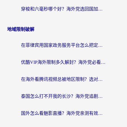
穿梭和六毫秒哪个好？海外党选回国加速器的避坑指南，附番茄加速器实测
地域限制破解
在菲律宾用国家政务服务平台怎么把定位修改到中国国内？3步解决+海外看剧听歌全攻略
优酷VIP海外限制多久解封？海外党必看的跨区难题一站式解决指南
在海外看腾讯视频总被地区限制？选对回国加速器，还能解决泰国政务网和蜻蜓FM卡顿问题
泰国怎么打不开我的长沙？海外党追剧看片的破局指南
国外怎么看魅影直播？海外党亲测有效的回国加速指南（附听歌、看央视VIP技巧）