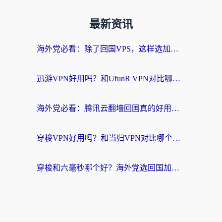
最新资讯
海外党必看：除了回国VPS，这样选加速器也能无缝刷国内资源？
迅游VPN好用吗？和UfunR VPN对比哪个回国效果更好？海外党亲测避坑指南
海外党必看：腾讯云翻墙回国真的好用吗？+ 3步选对回国加速器指南
穿梭VPN好用吗？和当归VPN对比哪个回国效果更好？海外党亲测实用指南
穿梭和六毫秒哪个好？海外党选回国加速器的避坑指南，附番茄加速器实测