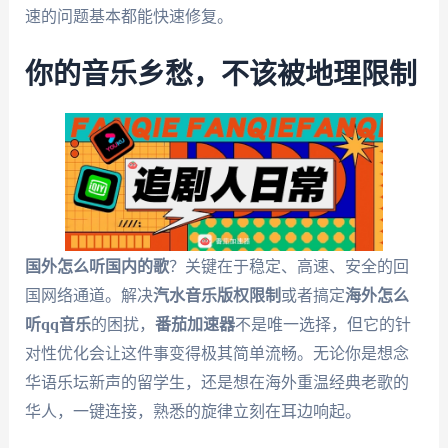
速的问题基本都能快速修复。
你的音乐乡愁，不该被地理限制
国外怎么听国内的歌
？关键在于稳定、高速、安全的回
国网络通道。解决
汽水音乐版权限制
或者搞定
海外怎么
听qq音乐
的困扰，
番茄加速器
不是唯一选择，但它的针
对性优化会让这件事变得极其简单流畅。无论你是想念
华语乐坛新声的留学生，还是想在海外重温经典老歌的
华人，一键连接，熟悉的旋律立刻在耳边响起。