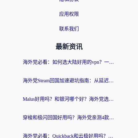
应用权限
联系我们
最新资讯
海外党必看：如何选大陆好用的vpn？一篇解决你的回国访问难题
海外党Steam回国加速避坑指南：从延迟卡顿到无缝畅玩，我踩过的坑和最优解
Malus好用吗？和银河哪个好？海外党选回国加速器的避坑指南（附乌克兰玩国内游戏实测）
穿梭和极闪回国好用吗？海外党亲测4款加速器+1个隐藏宝藏
海外党必看：Quickback和云极好用吗？3招教你选对回国加速器（附PC端VPN实测对比）