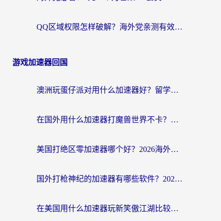
QQ区域权限怎样破解？海外党亲测有效的回国加速方案（附看剧看电影神器推荐）
游戏加速器回国
澳洲玩蛋仔派对用什么加速器好？留学生亲测有效的国服游戏加速指南
在国外用什么加速器打魔兽世界不卡？海外党国服游戏流畅指南
美国打绝区零加速器哪个好？2026海外玩家实测指南（附英国部落冲突梦幻西游加速技巧）
国外打枪神纪的加速器有哪些软件？2026海外玩家亲测实用指南
在美国用什么加速器玩新笑傲江湖比较好一点？海外玩家亲测的靠谱方案