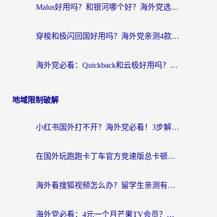
Malus好用吗？和银河哪个好？海外党选回国加速器的避坑指南（附乌克兰玩国内游戏实测）
穿梭和极闪回国好用吗？海外党亲测4款加速器+1个隐藏宝藏
海外党必看：Quickback和云极好用吗？3招教你选对回国加速器（附PC端VPN实测对比）
地域限制破解
小红书国外打不开？海外党必看！3步解决国内影音、生活服务全畅通
在国外玩跑跑卡丁车官方竞速版总卡顿？这篇攻略帮你解决地区限制+低延迟难题
海外看搜狐视频怎么办？留学生亲测有效的回国加速器选择指南
海外党必看：4元一个月芒果TV会员？选对回国加速器就能实现！