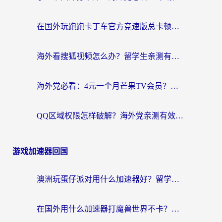
在国外玩跑跑卡丁车官方竞速版总卡顿？这篇攻略帮你解决地区限制+低延迟难题
海外看搜狐视频怎么办？留学生亲测有效的回国加速器选择指南
海外党必看：4元一个月芒果TV会员？选对回国加速器就能实现！
QQ区域权限怎样破解？海外党亲测有效的回国加速方案（附看剧看电影神器推荐）
游戏加速器回国
澳洲玩蛋仔派对用什么加速器好？留学生亲测有效的国服游戏加速指南
在国外用什么加速器打魔兽世界不卡？海外党国服游戏流畅指南