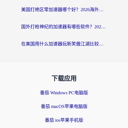
美国打绝区零加速器哪个好？2026海外玩家实测指南（附英国部落冲突梦幻西游加速技巧）
国外打枪神纪的加速器有哪些软件？2026海外玩家亲测实用指南
在美国用什么加速器玩新笑傲江湖比较好一点？海外玩家亲测的靠谱方案
下载应用
番茄 Windows PC电脑版
番茄 macOS苹果电脑版
番茄 ios苹果手机版