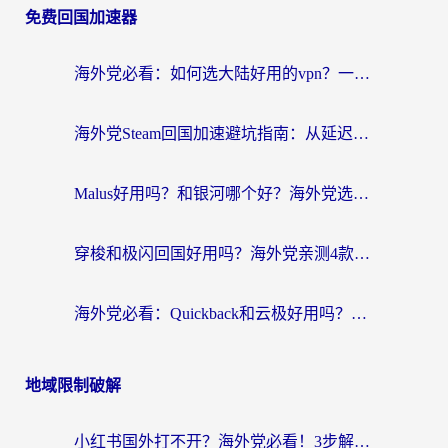
免费回国加速器
海外党必看：如何选大陆好用的vpn？一篇解决你的回国访问难题
海外党Steam回国加速避坑指南：从延迟卡顿到无缝畅玩，我踩过的坑和最优解
Malus好用吗？和银河哪个好？海外党选回国加速器的避坑指南（附乌克兰玩国内游戏实测）
穿梭和极闪回国好用吗？海外党亲测4款加速器+1个隐藏宝藏
海外党必看：Quickback和云极好用吗？3招教你选对回国加速器（附PC端VPN实测对比）
地域限制破解
小红书国外打不开？海外党必看！3步解决国内影音、生活服务全畅通