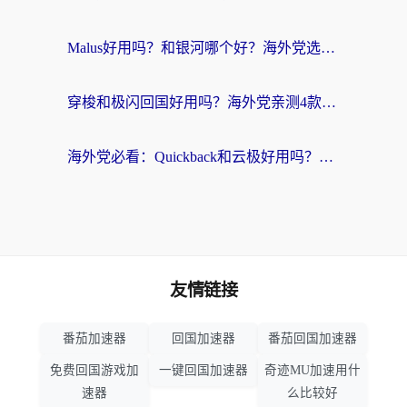
Malus好用吗？和银河哪个好？海外党选回国加速器的避坑指南（附乌克兰玩国内游戏实测）
穿梭和极闪回国好用吗？海外党亲测4款加速器+1个隐藏宝藏
海外党必看：Quickback和云极好用吗？3招教你选对回国加速器（附PC端VPN实测对比）
友情链接
番茄加速器
回国加速器
番茄回国加速器
免费回国游戏加
一键回国加速器
奇迹MU加速用什
速器
么比较好