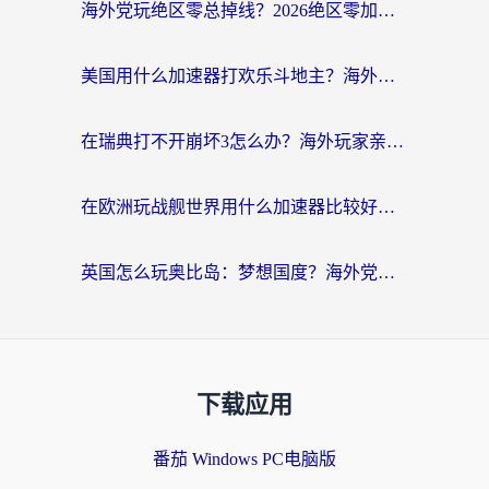
海外党玩绝区零总掉线？2026绝区零加速器推荐+跨平台国服游戏加速攻略
美国用什么加速器打欢乐斗地主？海外党亲测有效的国服游戏加速指南
在瑞典打不开崩坏3怎么办？海外玩家亲测有效的国服游戏加速指南
在欧洲玩战舰世界用什么加速器比较好用？老玩家亲测有效的低延迟方案
英国怎么玩奥比岛：梦想国度？海外党不卡攻略+加速器选择秘籍
下载应用
番茄 Windows PC电脑版