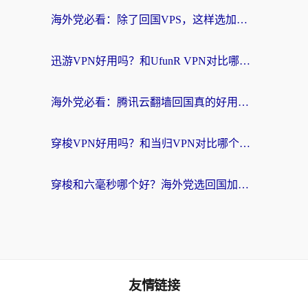
海外党必看：除了回国VPS，这样选加速器也能无缝刷国内资源？
迅游VPN好用吗？和UfunR VPN对比哪个回国效果更好？海外党亲测避坑指南
海外党必看：腾讯云翻墙回国真的好用吗？+ 3步选对回国加速器指南
穿梭VPN好用吗？和当归VPN对比哪个回国效果更好？海外党亲测实用指南
穿梭和六毫秒哪个好？海外党选回国加速器的避坑指南，附番茄加速器实测
友情链接