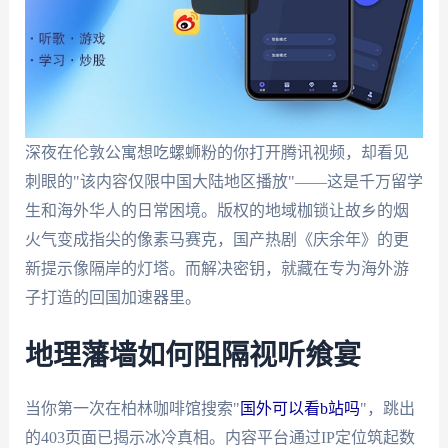
深夜在伦敦公寓想吃螺蛳粉的你打开腾讯视频，却看见
刺眼的"该内容仅限中国大陆地区播放"——这是千万留学
生和海外华人的日常困境。版权的地域枷锁让故乡的烟
火气变成指尖的像素马赛克，国产热剧《庆余年》的更
新提示像隔岸的灯塔。而解决密钥，就藏在专为海外游
子打造的回国加速器里。
地理藩墙如何阻隔视听飨宴
当你第一次在柏林咖啡馆搜索"
国外可以看b站吗
"，跳出
的403页面已揭示冰冷真相。内容平台通过IP定位筑起数