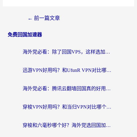
←
前一篇文章
免费回国加速器
海外党必看：除了回国VPS，这样选加速器也能无缝刷国内资源？
迅游VPN好用吗？和UfunR VPN对比哪个回国效果更好？海外党亲测避坑指南
海外党必看：腾讯云翻墙回国真的好用吗？+ 3步选对回国加速器指南
穿梭VPN好用吗？和当归VPN对比哪个回国效果更好？海外党亲测实用指南
穿梭和六毫秒哪个好？海外党选回国加速器的避坑指南，附番茄加速器实测