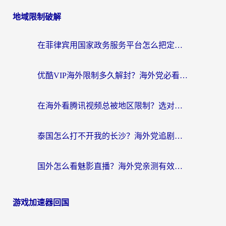
地域限制破解
在菲律宾用国家政务服务平台怎么把定位修改到中国国内？3步解决+海外看剧听歌全攻略
优酷VIP海外限制多久解封？海外党必看的跨区难题一站式解决指南
在海外看腾讯视频总被地区限制？选对回国加速器，还能解决泰国政务网和蜻蜓FM卡顿问题
泰国怎么打不开我的长沙？海外党追剧看片的破局指南
国外怎么看魅影直播？海外党亲测有效的回国加速指南（附听歌、看央视VIP技巧）
游戏加速器回国