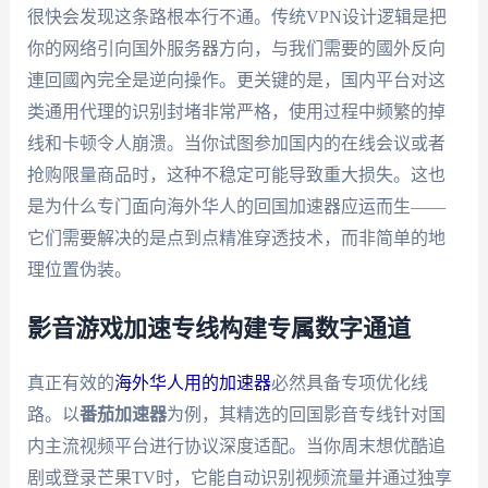
很快会发现这条路根本行不通。传统VPN设计逻辑是把
你的网络引向国外服务器方向，与我们需要的國外反向
連回國內完全是逆向操作。更关键的是，国内平台对这
类通用代理的识别封堵非常严格，使用过程中频繁的掉
线和卡顿令人崩溃。当你试图参加国内的在线会议或者
抢购限量商品时，这种不稳定可能导致重大损失。这也
是为什么专门面向海外华人的回国加速器应运而生——
它们需要解决的是点到点精准穿透技术，而非简单的地
理位置伪装。
影音游戏加速专线构建专属数字通道
真正有效的
海外华人用的加速器
必然具备专项优化线
路。以
番茄加速器
为例，其精选的回国影音专线针对国
内主流视频平台进行协议深度适配。当你周末想优酷追
剧或登录芒果TV时，它能自动识别视频流量并通过独享