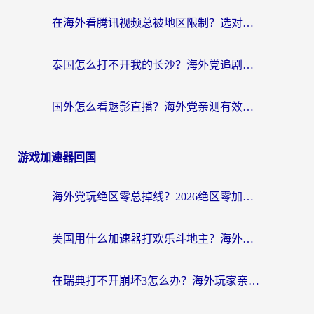
在海外看腾讯视频总被地区限制？选对回国加速器，还能解决泰国政务网和蜻蜓FM卡顿问题
泰国怎么打不开我的长沙？海外党追剧看片的破局指南
国外怎么看魅影直播？海外党亲测有效的回国加速指南（附听歌、看央视VIP技巧）
游戏加速器回国
海外党玩绝区零总掉线？2026绝区零加速器推荐+跨平台国服游戏加速攻略
美国用什么加速器打欢乐斗地主？海外党亲测有效的国服游戏加速指南
在瑞典打不开崩坏3怎么办？海外玩家亲测有效的国服游戏加速指南