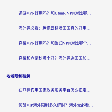
迅游VPN好用吗？和UfunR VPN对比哪个回国效果更好？海外党亲测避坑指南
海外党必看：腾讯云翻墙回国真的好用吗？+ 3步选对回国加速器指南
穿梭VPN好用吗？和当归VPN对比哪个回国效果更好？海外党亲测实用指南
穿梭和六毫秒哪个好？海外党选回国加速器的避坑指南，附番茄加速器实测
地域限制破解
在菲律宾用国家政务服务平台怎么把定位修改到中国国内？3步解决+海外看剧听歌全攻略
优酷VIP海外限制多久解封？海外党必看的跨区难题一站式解决指南