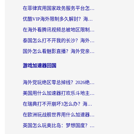
在菲律宾用国家政务服务平台怎么把定位修改到中国国内？3步解决+海外看剧听歌全攻略
优酷VIP海外限制多久解封？海外党必看的跨区难题一站式解决指南
在海外看腾讯视频总被地区限制？选对回国加速器，还能解决泰国政务网和蜻蜓FM卡顿问题
泰国怎么打不开我的长沙？海外党追剧看片的破局指南
国外怎么看魅影直播？海外党亲测有效的回国加速指南（附听歌、看央视VIP技巧）
游戏加速器回国
海外党玩绝区零总掉线？2026绝区零加速器推荐+跨平台国服游戏加速攻略
美国用什么加速器打欢乐斗地主？海外党亲测有效的国服游戏加速指南
在瑞典打不开崩坏3怎么办？海外玩家亲测有效的国服游戏加速指南
在欧洲玩战舰世界用什么加速器比较好用？老玩家亲测有效的低延迟方案
英国怎么玩奥比岛：梦想国度？海外党不卡攻略+加速器选择秘籍