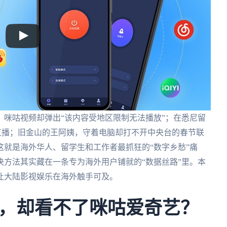
咪咕视频却弹出“该内容受地区限制无法播放”；在悉尼留
直播；旧金山的王阿姨，守着电脑却打不开中央台的春节联
就是海外华人、留学生和工作者最抓狂的“数字乡愁”痛
方法其实藏在一条专为海外用户铺就的“数据丝路”里。本
让大陆影视娱乐在海外触手可及。
，却看不了咪咕爱奇艺？