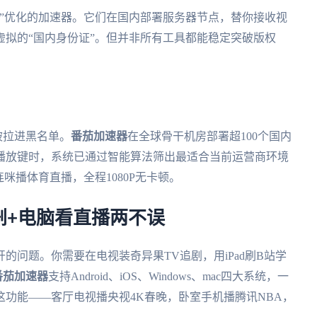
”优化的加速器。它们在国内部署服务器节点，替你接收视
拟的“国内身份证”。但并非所有工具都能稳定突破版权
被拉进黑名单。
番茄加速器
在全球骨干机房部署超100个国内
播放键时，系统已通过智能算法筛出最适合当前运营商环境
咪播体育直播，全程1080P无卡顿。
剧+电脑看直播两不误
的问题。你需要在电视装奇异果TV追剧，用iPad刷B站学
番茄加速器
支持Android、iOS、Windows、mac四大系统，一
功能——客厅电视播央视4K春晚，卧室手机播腾讯NBA，