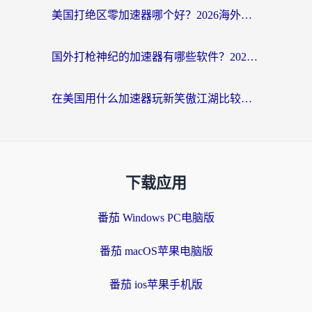
美国打绝区零加速器哪个好？2026海外玩家实测指南（附英国部落冲突梦幻西游加速技巧）
国外打枪神纪的加速器有哪些软件？2026海外玩家亲测实用指南
在美国用什么加速器玩新笑傲江湖比较好一点？海外玩家亲测的靠谱方案
下载应用
番茄 Windows PC电脑版
番茄 macOS苹果电脑版
番茄 ios苹果手机版