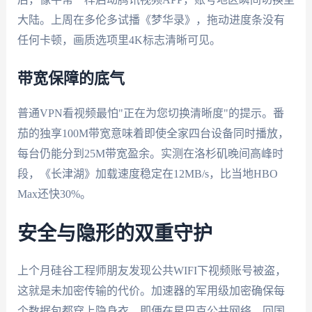
大陆。上周在多伦多试播《梦华录》，拖动进度条没有
任何卡顿，画质选项里4K标志清晰可见。
带宽保障的底气
普通VPN看视频最怕"正在为您切换清晰度"的提示。番
茄的独享100M带宽意味着即使全家四台设备同时播放，
每台仍能分到25M带宽盈余。实测在洛杉矶晚间高峰时
段，《长津湖》加载速度稳定在12MB/s，比当地HBO
Max还快30%。
安全与隐形的双重守护
上个月硅谷工程师朋友发现公共WIFI下视频账号被盗，
这就是未加密传输的代价。加速器的军用级加密确保每
个数据包都穿上隐身衣，即便在星巴克公共网络，回国