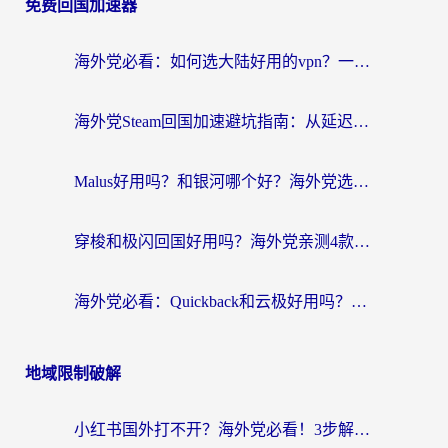
免费回国加速器
海外党必看：如何选大陆好用的vpn？一篇解决你的回国访问难题
海外党Steam回国加速避坑指南：从延迟卡顿到无缝畅玩，我踩过的坑和最优解
Malus好用吗？和银河哪个好？海外党选回国加速器的避坑指南（附乌克兰玩国内游戏实测）
穿梭和极闪回国好用吗？海外党亲测4款加速器+1个隐藏宝藏
海外党必看：Quickback和云极好用吗？3招教你选对回国加速器（附PC端VPN实测对比）
地域限制破解
小红书国外打不开？海外党必看！3步解决国内影音、生活服务全畅通