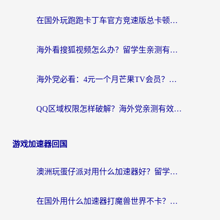
在国外玩跑跑卡丁车官方竞速版总卡顿？这篇攻略帮你解决地区限制+低延迟难题
海外看搜狐视频怎么办？留学生亲测有效的回国加速器选择指南
海外党必看：4元一个月芒果TV会员？选对回国加速器就能实现！
QQ区域权限怎样破解？海外党亲测有效的回国加速方案（附看剧看电影神器推荐）
游戏加速器回国
澳洲玩蛋仔派对用什么加速器好？留学生亲测有效的国服游戏加速指南
在国外用什么加速器打魔兽世界不卡？海外党国服游戏流畅指南