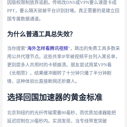
因版权限制放弃追剧。传统改DNS或VPN要么速度卡成
PPT，要么隔天就被平台识别封堵。真正需要的是建立回
国专属数据通道。
为什么普通工具总失效？
当你搜索"
海外怎样看腾讯视频
"，跳出的免费工具多数采
用公共代理节点。这些共享IP早被视频平台列入黑名单，
更别提多人共用时的卡顿崩溃。朋友尝试用某VPN看
《长相思》，结果缓冲圈转了十分钟只播了半分钟剧
情，这种体验比直接断网还折磨人。
选择回国加速器的黄金标准
北京到纽约的光纤传输需要80毫秒，而优质加速器能把
延迟控制在20毫秒内。实测发现，当专线带宽突破