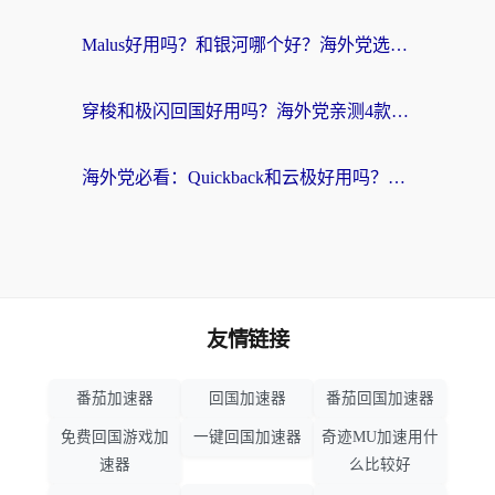
Malus好用吗？和银河哪个好？海外党选回国加速器的避坑指南（附乌克兰玩国内游戏实测）
穿梭和极闪回国好用吗？海外党亲测4款加速器+1个隐藏宝藏
海外党必看：Quickback和云极好用吗？3招教你选对回国加速器（附PC端VPN实测对比）
友情链接
番茄加速器
回国加速器
番茄回国加速器
免费回国游戏加
一键回国加速器
奇迹MU加速用什
速器
么比较好