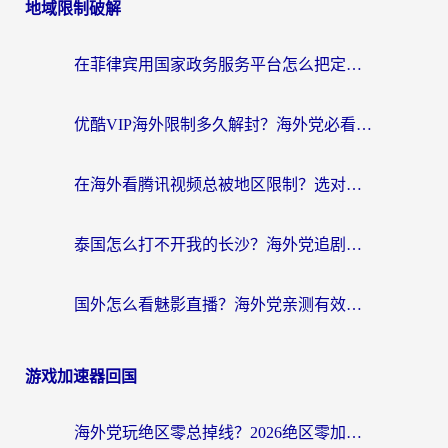
地域限制破解
在菲律宾用国家政务服务平台怎么把定位修改到中国国内？3步解决+海外看剧听歌全攻略
优酷VIP海外限制多久解封？海外党必看的跨区难题一站式解决指南
在海外看腾讯视频总被地区限制？选对回国加速器，还能解决泰国政务网和蜻蜓FM卡顿问题
泰国怎么打不开我的长沙？海外党追剧看片的破局指南
国外怎么看魅影直播？海外党亲测有效的回国加速指南（附听歌、看央视VIP技巧）
游戏加速器回国
海外党玩绝区零总掉线？2026绝区零加速器推荐+跨平台国服游戏加速攻略