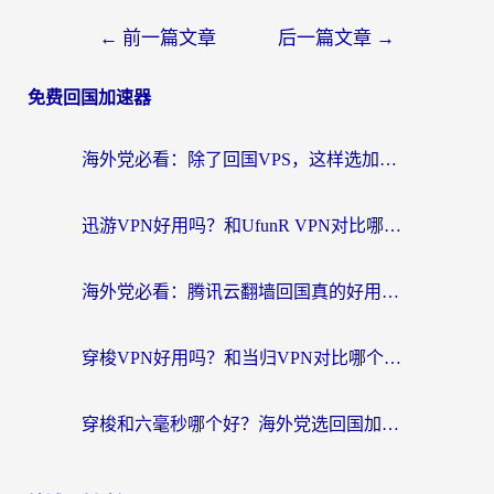
←
前一篇文章
后一篇文章
→
免费回国加速器
海外党必看：除了回国VPS，这样选加速器也能无缝刷国内资源？
迅游VPN好用吗？和UfunR VPN对比哪个回国效果更好？海外党亲测避坑指南
海外党必看：腾讯云翻墙回国真的好用吗？+ 3步选对回国加速器指南
穿梭VPN好用吗？和当归VPN对比哪个回国效果更好？海外党亲测实用指南
穿梭和六毫秒哪个好？海外党选回国加速器的避坑指南，附番茄加速器实测