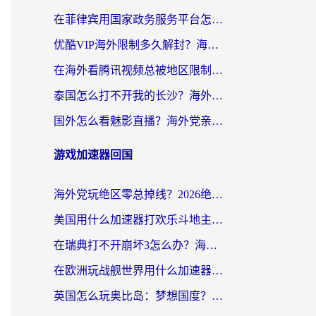
在菲律宾用国家政务服务平台怎么把定位修改到中国国内？3步解决+海外看剧听歌全攻略
优酷VIP海外限制多久解封？海外党必看的跨区难题一站式解决指南
在海外看腾讯视频总被地区限制？选对回国加速器，还能解决泰国政务网和蜻蜓FM卡顿问题
泰国怎么打不开我的长沙？海外党追剧看片的破局指南
国外怎么看魅影直播？海外党亲测有效的回国加速指南（附听歌、看央视VIP技巧）
游戏加速器回国
海外党玩绝区零总掉线？2026绝区零加速器推荐+跨平台国服游戏加速攻略
美国用什么加速器打欢乐斗地主？海外党亲测有效的国服游戏加速指南
在瑞典打不开崩坏3怎么办？海外玩家亲测有效的国服游戏加速指南
在欧洲玩战舰世界用什么加速器比较好用？老玩家亲测有效的低延迟方案
英国怎么玩奥比岛：梦想国度？海外党不卡攻略+加速器选择秘籍