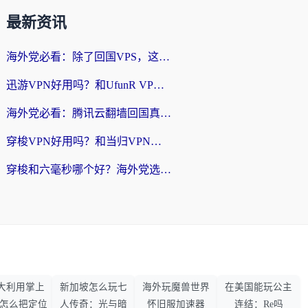
最新资讯
海外党必看：除了回国VPS，这样选加速器也能无缝刷国内资源？
迅游VPN好用吗？和UfunR VPN对比哪个回国效果更好？海外党亲测避坑指南
海外党必看：腾讯云翻墙回国真的好用吗？+ 3步选对回国加速器指南
穿梭VPN好用吗？和当归VPN对比哪个回国效果更好？海外党亲测实用指南
穿梭和六毫秒哪个好？海外党选回国加速器的避坑指南，附番茄加速器实测
大利用掌上
新加坡怎么玩七
海外玩魔兽世界
在美国能玩公主
33怎么把定位
人传奇：光与暗
怀旧服加速器
连结：Re吗