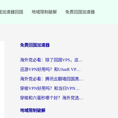
戏加速器回国
地域限制破解
免费回国加速器
免费回国加速器
海外党必看：除了回国VPS，这样选加速器也能无缝刷国内资源？
迅游VPN好用吗？和UfunR VPN对比哪个回国效果更好？海外党亲测避坑指南
海外党必看：腾讯云翻墙回国真的好用吗？+ 3步选对回国加速器指南
穿梭VPN好用吗？和当归VPN对比哪个回国效果更好？海外党亲测实用指南
穿梭和六毫秒哪个好？海外党选回国加速器的避坑指南，附番茄加速器实测
地域限制破解