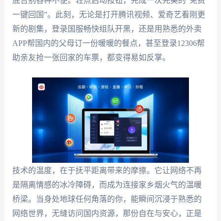
底告别各种不便。轻点启动按钮，完成一次完美的“免费
一键回国”。此刻，无论是打开腾讯视频、爱奇艺看刚更
新的剧集，登录国服畅快组队开黑，还是用熟悉的外卖
APP帮国内的父母订一份暖暖的餐点，甚至登录12306帮
助亲友抢一张回家的车票，都变得易如反掌。
技术的温度，在于抚平距离带来的摩擦。它让网络不再
是隔离情感的冰冷障碍，而成为连接家乡烟火气的温暖
桥梁。当身处地球任何角落的你，能瞬间沉浸于熟悉的
网络世界，无缝访问国内资源，那份自在与安心，正是