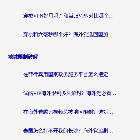
穿梭VPN好用吗？和当归VPN对比哪个回国效果更好？海外党亲测实用指南
穿梭和六毫秒哪个好？海外党选回国加速器的避坑指南，附番茄加速器实测
地域限制破解
在菲律宾用国家政务服务平台怎么把定位修改到中国国内？3步解决+海外看剧听歌全攻略
优酷VIP海外限制多久解封？海外党必看的跨区难题一站式解决指南
在海外看腾讯视频总被地区限制？选对回国加速器，还能解决泰国政务网和蜻蜓FM卡顿问题
泰国怎么打不开我的长沙？海外党追剧看片的破局指南