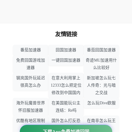
友情链接
番茄加速器
回国加速器
番茄回国加速器
免费回国游戏加
一键回国加速器
奇迹MU加速用什
速器
么比较好
钢岚国外玩延迟
在意大利用掌上
新加坡怎么玩七
很高怎么办
12333怎么把定位
人传奇：光与暗
修改到中国国内
之交战
海外玩魔兽世界
在美国能玩公主
怎么玩Dive欧服
怀旧服加速器
连结：Re吗
优酷有地区限制
国外怎么打反恐
在南非怎么玩王
吗
精英：全球攻势
者荣耀
下载App免费加速回国