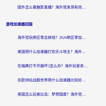
国外怎么看魅影直播？海外党亲测有效的回国加速指南（附听歌、看央视VIP技巧）
游戏加速器回国
海外党玩绝区零总掉线？2026绝区零加速器推荐+跨平台国服游戏加速攻略
美国用什么加速器打欢乐斗地主？海外党亲测有效的国服游戏加速指南
在瑞典打不开崩坏3怎么办？海外玩家亲测有效的国服游戏加速指南
在欧洲玩战舰世界用什么加速器比较好用？老玩家亲测有效的低延迟方案
英国怎么玩奥比岛：梦想国度？海外党不卡攻略+加速器选择秘籍