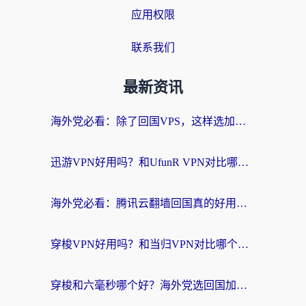
应用权限
联系我们
最新资讯
海外党必看：除了回国VPS，这样选加速器也能无缝刷国内资源？
迅游VPN好用吗？和UfunR VPN对比哪个回国效果更好？海外党亲测避坑指南
海外党必看：腾讯云翻墙回国真的好用吗？+ 3步选对回国加速器指南
穿梭VPN好用吗？和当归VPN对比哪个回国效果更好？海外党亲测实用指南
穿梭和六毫秒哪个好？海外党选回国加速器的避坑指南，附番茄加速器实测