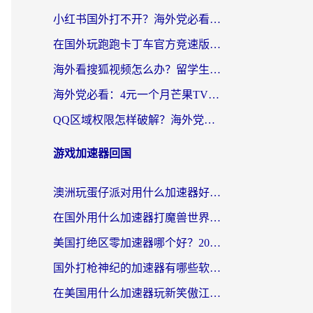
小红书国外打不开？海外党必看！3步解决国内影音、生活服务全畅通
在国外玩跑跑卡丁车官方竞速版总卡顿？这篇攻略帮你解决地区限制+低延迟难题
海外看搜狐视频怎么办？留学生亲测有效的回国加速器选择指南
海外党必看：4元一个月芒果TV会员？选对回国加速器就能实现！
QQ区域权限怎样破解？海外党亲测有效的回国加速方案（附看剧看电影神器推荐）
游戏加速器回国
澳洲玩蛋仔派对用什么加速器好？留学生亲测有效的国服游戏加速指南
在国外用什么加速器打魔兽世界不卡？海外党国服游戏流畅指南
美国打绝区零加速器哪个好？2026海外玩家实测指南（附英国部落冲突梦幻西游加速技巧）
国外打枪神纪的加速器有哪些软件？2026海外玩家亲测实用指南
在美国用什么加速器玩新笑傲江湖比较好一点？海外玩家亲测的靠谱方案