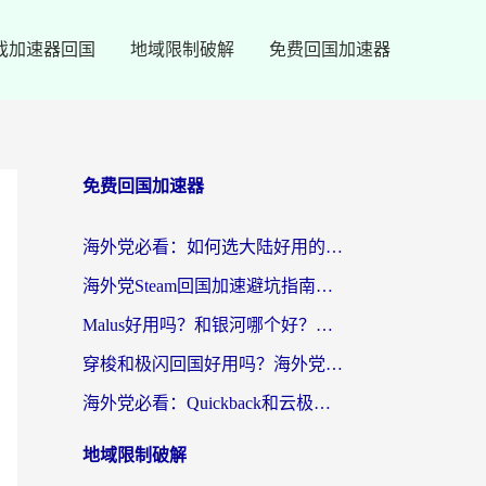
戏加速器回国
地域限制破解
免费回国加速器
免费回国加速器
海外党必看：如何选大陆好用的vpn？一篇解决你的回国访问难题
海外党Steam回国加速避坑指南：从延迟卡顿到无缝畅玩，我踩过的坑和最优解
Malus好用吗？和银河哪个好？海外党选回国加速器的避坑指南（附乌克兰玩国内游戏实测）
穿梭和极闪回国好用吗？海外党亲测4款加速器+1个隐藏宝藏
海外党必看：Quickback和云极好用吗？3招教你选对回国加速器（附PC端VPN实测对比）
地域限制破解