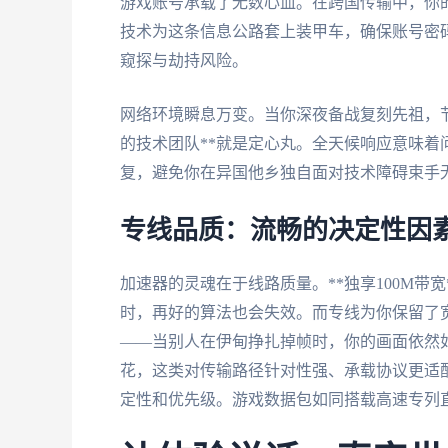
游戏账号承载了无数心血。在跨国传输中，你的
技术为这条信息公路套上装甲车，确保账号密
窥探与劫持风险。
网络环境瞬息万变。当你深夜备战复刻先祖，
的技术团队**就是定心丸。全天候响应意味
复，避免你在异国他乡独自面对技术障碍束手
专线品质：流畅的决定性因
加速器的灵魂在于线路质量。**独享100M带
时，再好的算法也会失效。而专线为你保留了
——当别人在伊甸挣扎掉帧时，你的画面依然如
花，这类对传输路径针对性强、承载协议更适
定性和优先级。游戏数据包如同搭载高速专列