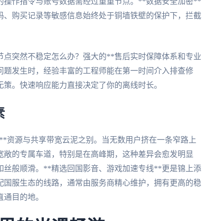
操作指令与账号数据需经过重重节点。**数据安全加密**
码、购买记录等敏感信息始终处于铜墙铁壁的保护下，拦截
节点突然不稳定怎么办？强大的**售后实时保障体系和专业
着问题发生时，经验丰富的工程师能在第一时间介入排查修
无策。快速响应能力直接决定了你的离线时长。
素
宽**资源与共享带宽云泥之别。当无数用户挤在一条窄路上
宽敞的专属车道，特别是在高峰期，这种差异会愈发明显
丝般顺滑。**精选回国影音、游戏加速专线**更是锦上添
配国服生态的线路，通常由服务商精心维护，拥有更高的稳
直通目的地。