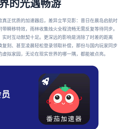
界的光遇畅游
款真正优质的加速器后，差异立竿见影：昔日在晨岛启航时
附带瞬移特效，雨林收集烛火全程流畅无需反复等待同步。
，实时互动默契十足。更深远的影响是消除了时差的距离
换复刻、甚至凌晨轻松登录领取补偿，那份与国内玩家同步
的虚拟家园，无论在现实世界的哪一隅，都能被点亮。