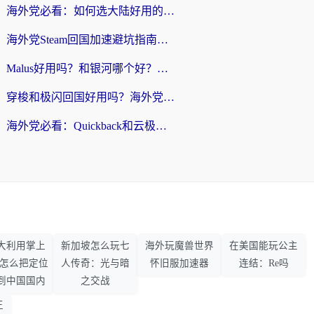
海外党必看：如何选大陆好用的vpn？一篇解决你的回国访问难题
海外党Steam回国加速避坑指南：从延迟卡顿到无缝畅玩，我踩过的坑和最优解
Malus好用吗？和银河哪个好？海外党选回国加速器的避坑指南（附乌克兰玩国内游戏实测）
穿梭和极闪回国好用吗？海外党亲测4款加速器+1个隐藏宝藏
海外党必看：Quickback和云极好用吗？3招教你选对回国加速器（附PC端VPN实测对比）
大利用掌上
新加坡怎么玩七
海外玩魔兽世界
在美国能玩公主
33怎么把定位
人传奇：光与暗
怀旧服加速器
连结：Re吗
到中国国内
之交战
王