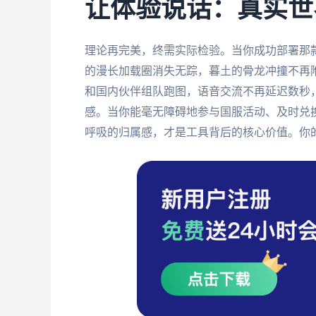
让体验说话：真实世
理论再完美，终需实际检验。当你成功部署那
的漫长加载圈消失无踪，暮土的骨龙冲撞不再
和国内伙伴组队跑图，语音交流不再延迟数秒
感。当你能毫无障碍地参与国服活动、及时兑
呼吸的归属感，才是工具背后的核心价值。你