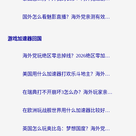
国外怎么看魅影直播？海外党亲测有效的回国加速指南（附听歌、看央视VIP技巧）
游戏加速器回国
海外党玩绝区零总掉线？2026绝区零加速器推荐+跨平台国服游戏加速攻略
美国用什么加速器打欢乐斗地主？海外党亲测有效的国服游戏加速指南
在瑞典打不开崩坏3怎么办？海外玩家亲测有效的国服游戏加速指南
在欧洲玩战舰世界用什么加速器比较好用？老玩家亲测有效的低延迟方案
英国怎么玩奥比岛：梦想国度？海外党不卡攻略+加速器选择秘籍