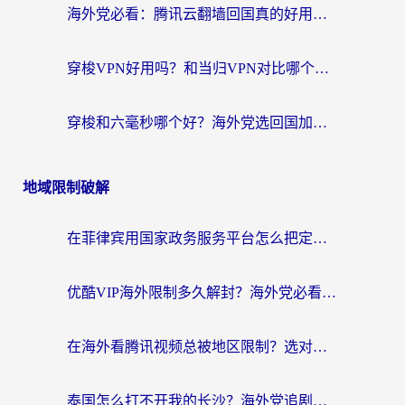
海外党必看：腾讯云翻墙回国真的好用吗？+ 3步选对回国加速器指南
穿梭VPN好用吗？和当归VPN对比哪个回国效果更好？海外党亲测实用指南
穿梭和六毫秒哪个好？海外党选回国加速器的避坑指南，附番茄加速器实测
地域限制破解
在菲律宾用国家政务服务平台怎么把定位修改到中国国内？3步解决+海外看剧听歌全攻略
优酷VIP海外限制多久解封？海外党必看的跨区难题一站式解决指南
在海外看腾讯视频总被地区限制？选对回国加速器，还能解决泰国政务网和蜻蜓FM卡顿问题
泰国怎么打不开我的长沙？海外党追剧看片的破局指南