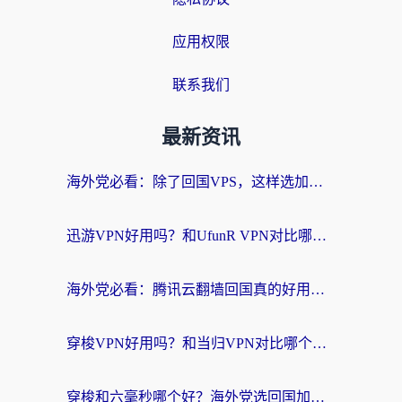
应用权限
联系我们
最新资讯
海外党必看：除了回国VPS，这样选加速器也能无缝刷国内资源？
迅游VPN好用吗？和UfunR VPN对比哪个回国效果更好？海外党亲测避坑指南
海外党必看：腾讯云翻墙回国真的好用吗？+ 3步选对回国加速器指南
穿梭VPN好用吗？和当归VPN对比哪个回国效果更好？海外党亲测实用指南
穿梭和六毫秒哪个好？海外党选回国加速器的避坑指南，附番茄加速器实测