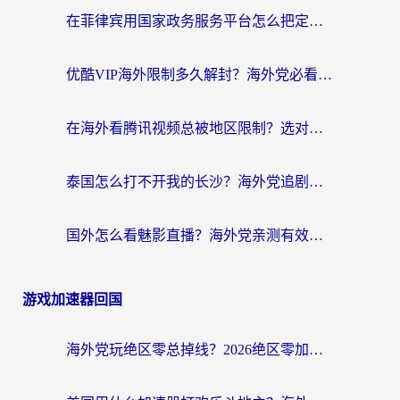
在菲律宾用国家政务服务平台怎么把定位修改到中国国内？3步解决+海外看剧听歌全攻略
优酷VIP海外限制多久解封？海外党必看的跨区难题一站式解决指南
在海外看腾讯视频总被地区限制？选对回国加速器，还能解决泰国政务网和蜻蜓FM卡顿问题
泰国怎么打不开我的长沙？海外党追剧看片的破局指南
国外怎么看魅影直播？海外党亲测有效的回国加速指南（附听歌、看央视VIP技巧）
游戏加速器回国
海外党玩绝区零总掉线？2026绝区零加速器推荐+跨平台国服游戏加速攻略