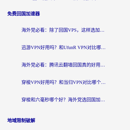
免费回国加速器
海外党必看：除了回国VPS，这样选加速器也能无缝刷国内资源？
迅游VPN好用吗？和UfunR VPN对比哪个回国效果更好？海外党亲测避坑指南
海外党必看：腾讯云翻墙回国真的好用吗？+ 3步选对回国加速器指南
穿梭VPN好用吗？和当归VPN对比哪个回国效果更好？海外党亲测实用指南
穿梭和六毫秒哪个好？海外党选回国加速器的避坑指南，附番茄加速器实测
地域限制破解