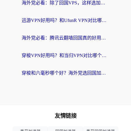
海外党必看：除了回国VPS，这样选加速器也能无缝刷国内资源？
迅游VPN好用吗？和UfunR VPN对比哪个回国效果更好？海外党亲测避坑指南
海外党必看：腾讯云翻墙回国真的好用吗？+ 3步选对回国加速器指南
穿梭VPN好用吗？和当归VPN对比哪个回国效果更好？海外党亲测实用指南
穿梭和六毫秒哪个好？海外党选回国加速器的避坑指南，附番茄加速器实测
友情链接