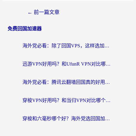
←
前一篇文章
免费回国加速器
海外党必看：除了回国VPS，这样选加速器也能无缝刷国内资源？
迅游VPN好用吗？和UfunR VPN对比哪个回国效果更好？海外党亲测避坑指南
海外党必看：腾讯云翻墙回国真的好用吗？+ 3步选对回国加速器指南
穿梭VPN好用吗？和当归VPN对比哪个回国效果更好？海外党亲测实用指南
穿梭和六毫秒哪个好？海外党选回国加速器的避坑指南，附番茄加速器实测