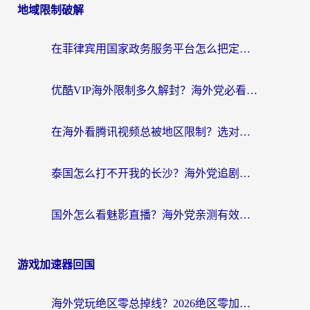
地域限制破解
在菲律宾用国家政务服务平台怎么把定位修改到中国国内？3步解决+海外看剧听歌全攻略
优酷VIP海外限制多久解封？海外党必看的跨区难题一站式解决指南
在海外看腾讯视频总被地区限制？选对回国加速器，还能解决泰国政务网和蜻蜓FM卡顿问题
泰国怎么打不开我的长沙？海外党追剧看片的破局指南
国外怎么看魅影直播？海外党亲测有效的回国加速指南（附听歌、看央视VIP技巧）
游戏加速器回国
海外党玩绝区零总掉线？2026绝区零加速器推荐+跨平台国服游戏加速攻略