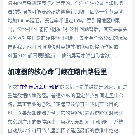
路由的复杂跳转节点才是元凶。你在柏林登录上海服务
器的数据包可能要经纽约绕道新加坡，每多一个节点就
增加100ms延迟，丢包率却超过15%。更别提地区IP限
制，像"在国外能打国服lol吗"这种问题背后，其实是拳头
服务器对中国IP的硬性验证机制。去年有个洛杉矶的玩家
告诉我，他打国服排位时英雄放技能就像慢动作回放，
对面ADC都闪现贴脸了，他的屏幕才弹出伤害数字。
加速器的核心命门藏在路由路径里
解决"
在外国怎么玩国服
"的关键不是单纯提升网速，而是
重建数据传输路径。普通VPN的固定节点如同走盘山公
路，真正专业的游戏加速器应该像直升飞机直飞目的
地。以
番茄加速器
为例，它的智能线路系统能实时检测
东京到广州的最佳路由，当我玩永劫无间国服时，系统
自动从47个可用节点里选择了延迟最低的香港中继站。