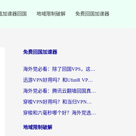
戏加速器回国
地域限制破解
免费回国加速器
免费回国加速器
海外党必看：除了回国VPS，这样选加速器也能无缝刷国内资源？
迅游VPN好用吗？和UfunR VPN对比哪个回国效果更好？海外党亲测避坑指南
海外党必看：腾讯云翻墙回国真的好用吗？+ 3步选对回国加速器指南
穿梭VPN好用吗？和当归VPN对比哪个回国效果更好？海外党亲测实用指南
穿梭和六毫秒哪个好？海外党选回国加速器的避坑指南，附番茄加速器实测
地域限制破解