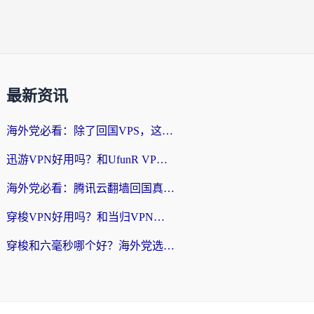
最新资讯
海外党必看：除了回国VPS，这样选加速器也能无缝刷国内资源？
迅游VPN好用吗？和UfunR VPN对比哪个回国效果更好？海外党亲测避坑指南
海外党必看：腾讯云翻墙回国真的好用吗？+ 3步选对回国加速器指南
穿梭VPN好用吗？和当归VPN对比哪个回国效果更好？海外党亲测实用指南
穿梭和六毫秒哪个好？海外党选回国加速器的避坑指南，附番茄加速器实测