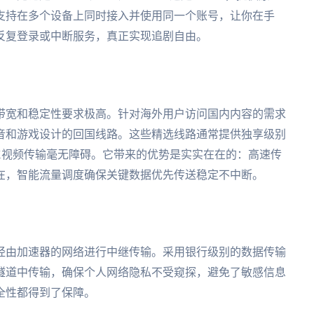
支持在多个设备上同时接入并使用同一个账号，让你在手
反复登录或中断服务，真正实现追剧自由。
带宽和稳定性要求极高。针对海外用户访问国内内容的需求
音和游戏设计的回国线路。这些精选线路通常提供独享级别
4K视频传输毫无障碍。它带来的优势是实实在在的：高速传
在，智能流量调度确保关键数据优先传送稳定不中断。
经由加速器的网络进行中继传输。采用银行级别的数据传输
隧道中传输，确保个人网络隐私不受窥探，避免了敏感信息
全性都得到了保障。