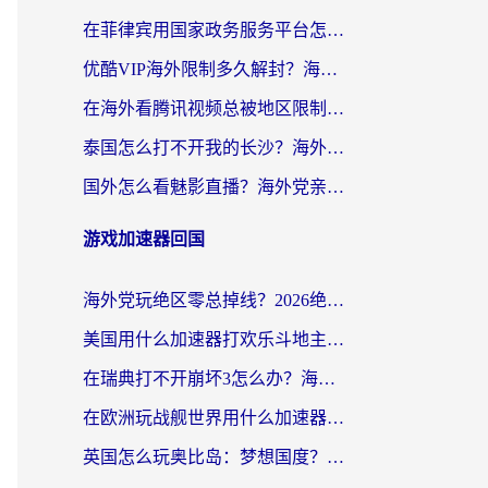
在菲律宾用国家政务服务平台怎么把定位修改到中国国内？3步解决+海外看剧听歌全攻略
优酷VIP海外限制多久解封？海外党必看的跨区难题一站式解决指南
在海外看腾讯视频总被地区限制？选对回国加速器，还能解决泰国政务网和蜻蜓FM卡顿问题
泰国怎么打不开我的长沙？海外党追剧看片的破局指南
国外怎么看魅影直播？海外党亲测有效的回国加速指南（附听歌、看央视VIP技巧）
游戏加速器回国
海外党玩绝区零总掉线？2026绝区零加速器推荐+跨平台国服游戏加速攻略
美国用什么加速器打欢乐斗地主？海外党亲测有效的国服游戏加速指南
在瑞典打不开崩坏3怎么办？海外玩家亲测有效的国服游戏加速指南
在欧洲玩战舰世界用什么加速器比较好用？老玩家亲测有效的低延迟方案
英国怎么玩奥比岛：梦想国度？海外党不卡攻略+加速器选择秘籍