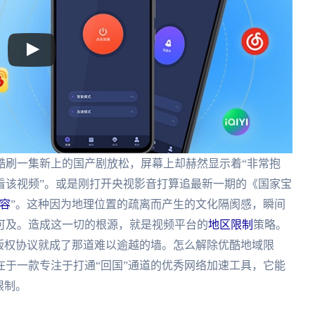
酷刷一集新上的国产剧放松，屏幕上却赫然显示着“非常抱
看该视频”。或是刚打开央视影音打算追最新一期的《国家宝
容
”。这种因为地理位置的疏离而产生的文化隔阂感，瞬间
可及。造成这一切的根源，就是视频平台的
地区限制
策略。
版权协议就成了那道难以逾越的墙。怎么解除优酷地域限
于一款专注于打通“回国”通道的优秀网络加速工具，它能
限制。