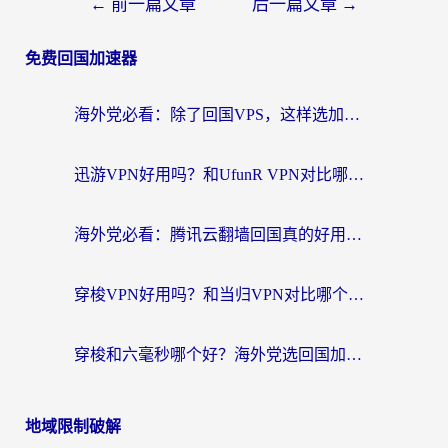
←
前一篇文章
后一篇文章
→
免费回国加速器
海外党必看：除了回国VPS，这样选加速器也能无缝刷国内资源？
迅游VPN好用吗？和UfunR VPN对比哪个回国效果更好？海外党亲测避坑指南
海外党必看：腾讯云翻墙回国真的好用吗？+ 3步选对回国加速器指南
穿梭VPN好用吗？和当归VPN对比哪个回国效果更好？海外党亲测实用指南
穿梭和六毫秒哪个好？海外党选回国加速器的避坑指南，附番茄加速器实测
地域限制破解