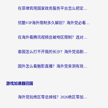
在菲律宾用国家政务服务平台怎么把定位修改到中国国内？3步解决+海外看剧听歌全攻略
优酷VIP海外限制多久解封？海外党必看的跨区难题一站式解决指南
在海外看腾讯视频总被地区限制？选对回国加速器，还能解决泰国政务网和蜻蜓FM卡顿问题
泰国怎么打不开我的长沙？海外党追剧看片的破局指南
国外怎么看魅影直播？海外党亲测有效的回国加速指南（附听歌、看央视VIP技巧）
游戏加速器回国
海外党玩绝区零总掉线？2026绝区零加速器推荐+跨平台国服游戏加速攻略