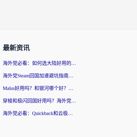
最新资讯
海外党必看：如何选大陆好用的vpn？一篇解决你的回国访问难题
海外党Steam回国加速避坑指南：从延迟卡顿到无缝畅玩，我踩过的坑和最优解
Malus好用吗？和银河哪个好？海外党选回国加速器的避坑指南（附乌克兰玩国内游戏实测）
穿梭和极闪回国好用吗？海外党亲测4款加速器+1个隐藏宝藏
海外党必看：Quickback和云极好用吗？3招教你选对回国加速器（附PC端VPN实测对比）