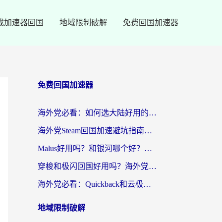
戏加速器回国
地域限制破解
免费回国加速器
免费回国加速器
海外党必看：如何选大陆好用的vpn？一篇解决你的回国访问难题
海外党Steam回国加速避坑指南：从延迟卡顿到无缝畅玩，我踩过的坑和最优解
Malus好用吗？和银河哪个好？海外党选回国加速器的避坑指南（附乌克兰玩国内游戏实测）
穿梭和极闪回国好用吗？海外党亲测4款加速器+1个隐藏宝藏
海外党必看：Quickback和云极好用吗？3招教你选对回国加速器（附PC端VPN实测对比）
地域限制破解