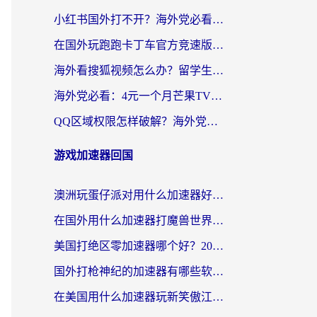
小红书国外打不开？海外党必看！3步解决国内影音、生活服务全畅通
在国外玩跑跑卡丁车官方竞速版总卡顿？这篇攻略帮你解决地区限制+低延迟难题
海外看搜狐视频怎么办？留学生亲测有效的回国加速器选择指南
海外党必看：4元一个月芒果TV会员？选对回国加速器就能实现！
QQ区域权限怎样破解？海外党亲测有效的回国加速方案（附看剧看电影神器推荐）
游戏加速器回国
澳洲玩蛋仔派对用什么加速器好？留学生亲测有效的国服游戏加速指南
在国外用什么加速器打魔兽世界不卡？海外党国服游戏流畅指南
美国打绝区零加速器哪个好？2026海外玩家实测指南（附英国部落冲突梦幻西游加速技巧）
国外打枪神纪的加速器有哪些软件？2026海外玩家亲测实用指南
在美国用什么加速器玩新笑傲江湖比较好一点？海外玩家亲测的靠谱方案